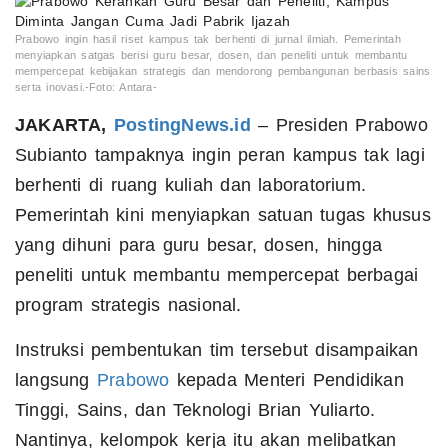
Prabowo ingin hasil riset kampus tak berhenti di jurnal ilmiah. Pemerintah
menyiapkan satgas berisi guru besar, dosen, dan peneliti untuk membantu
mempercepat kebijakan strategis dan mendorong pembangunan berbasis sains
serta inovasi.-Foto: Antara-
JAKARTA,
PostingNews.id
– Presiden Prabowo
Subianto tampaknya ingin peran kampus tak lagi
berhenti di ruang kuliah dan laboratorium.
Pemerintah kini menyiapkan satuan tugas khusus
yang dihuni para guru besar, dosen, hingga
peneliti untuk membantu mempercepat berbagai
program strategis nasional.
Instruksi pembentukan tim tersebut disampaikan
langsung
Prabowo
kepada Menteri Pendidikan
Tinggi, Sains, dan Teknologi Brian Yuliarto.
Nantinya, kelompok kerja itu akan melibatkan