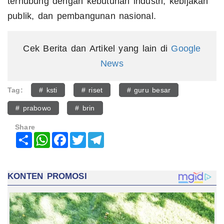
terhubung dengan kebutuhan industri, kebijakan
publik, dan pembangunan nasional.
Cek Berita dan Artikel yang lain di
Google
News
Tag:
# ksti
# riset
# guru besar
# prabowo
# brin
Share
Share
WhatsApp
Facebook
Twitter
Telegram