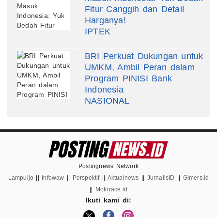
Fitur Canggih dan Detail
Harganya!
IPTEK
BRI Perkuat Dukungan untuk
UMKM, Ambil Peran dalam
Program PINISI Bank
Indonesia
NASIONAL
Postingnews Network
Lampuijo
||
Infowaw
||
Perspektif
||
Aktualnews
||
JurnalisID
||
Gimers.id
||
Motorace.id
Ikuti kami di: