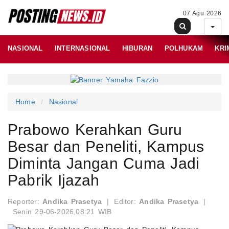
07 Agu 2026
NASIONAL
INTERNASIONAL
HIBURAN
POLHUKAM
KRI
Home
Nasional
Prabowo Kerahkan Guru
Besar dan Peneliti, Kampus
Diminta Jangan Cuma Jadi
Pabrik Ijazah
Reporter:
Andika Prasetya
|
Editor:
Andika Prasetya
|
Senin 29-06-2026,08:21 WIB