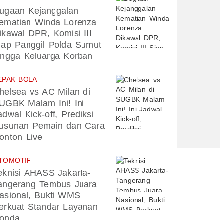
ugaan Kejanggalan
ematian Winda Lorenza
ikawal DPR, Komisi III
iap Panggil Polda Sumut
ingga Keluarga Korban
EPAK BOLA
helsea vs AC Milan di
UGBK Malam Ini! Ini
adwal Kick-off, Prediksi
usunan Pemain dan Cara
onton Live
TOMOTIF
eknisi AHASS Jakarta-
angerang Tembus Juara
asional, Bukti WMS
erkuat Standar Layanan
onda