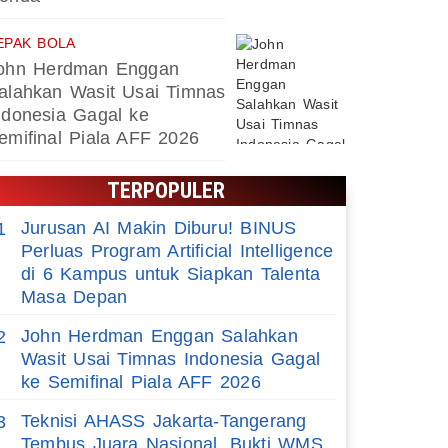
EPAK BOLA
ohn Herdman Enggan
alahkan Wasit Usai Timnas
ndonesia Gagal ke
emifinal Piala AFF 2026
TERPOPULER
Jurusan AI Makin Diburu! BINUS
1
Perluas Program Artificial Intelligence
di 6 Kampus untuk Siapkan Talenta
Masa Depan
John Herdman Enggan Salahkan
2
Wasit Usai Timnas Indonesia Gagal
ke Semifinal Piala AFF 2026
Teknisi AHASS Jakarta-Tangerang
3
Tembus Juara Nasional, Bukti WMS