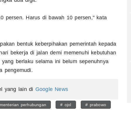
ngka dua digit.
 10 persen. Harus di bawah 10 persen," kata
rupakan bentuk keberpihakan pemerintah kepada
hari bekerja di jalan demi memenuhi kebutuhan
l yang berlaku selama ini belum sepenuhnya
ra pengemudi.
el yang lain di
Google News
menterian perhubungan
# ojol
# prabowo
egram