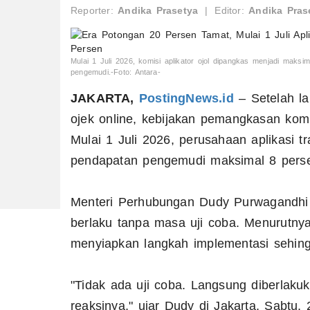
Reporter:
Andika Prasetya
|
Editor:
Andika Pras
Mulai 1 Juli 2026, komisi aplikator ojol dipangkas menjadi maksi
pengemudi.-Foto: Antara-
JAKARTA,
PostingNews.id
– Setelah l
ojek online, kebijakan pemangkasan komi
Mulai 1 Juli 2026, perusahaan aplikasi t
pendapatan pengemudi maksimal 8 pers
Menteri Perhubungan Dudy Purwagandhi 
berlaku tanpa masa uji coba. Menurutnya,
menyiapkan langkah implementasi sehingg
"Tidak ada uji coba. Langsung diberlakuka
reaksinya," ujar Dudy di Jakarta, Sabtu, 