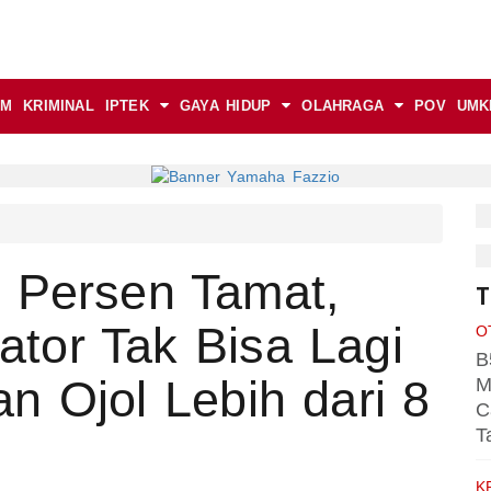
AM
KRIMINAL
IPTEK
GAYA HIDUP
OLAHRAGA
POV
UMK
 Persen Tamat,
T
kator Tak Bisa Lagi
O
B
n Ojol Lebih dari 8
M
C
T
K