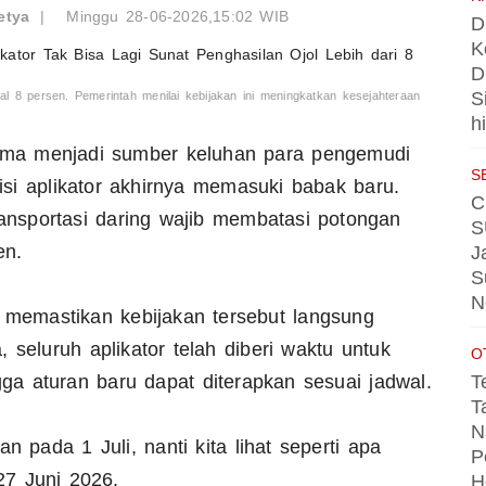
etya
|
Minggu 28-06-2026,15:02 WIB
D
K
D
S
mal 8 persen. Pemerintah menilai kebijakan ini meningkatkan kesejahteraan
h
ama menjadi sumber keluhan para pengemudi
S
si aplikator akhirnya memasuki babak baru.
C
ransportasi daring wajib membatasi potongan
S
en.
J
S
N
memastikan kebijakan tersebut langsung
 seluruh aplikator telah diberi waktu untuk
O
T
a aturan baru dapat diterapkan sesuai jadwal.
T
N
n pada 1 Juli, nanti kita lihat seperti apa
P
27 Juni 2026.
H