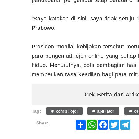
pendapatan pengemudi tetap berada di a
"Saya katakan di sini, saya tidak setuju
Prabowo.
Presiden menilai kebijakan tersebut me
para pengemudi ojek online yang setiap 
hidup. Menurutnya, pola pembagian hasi
memberikan rasa keadilan bagi para mit
Cek Berita dan Artik
Tag:
# komisi ojol
# aplikator
# ke
Share
WhatsApp
Facebook
Twitter
Tel
Share