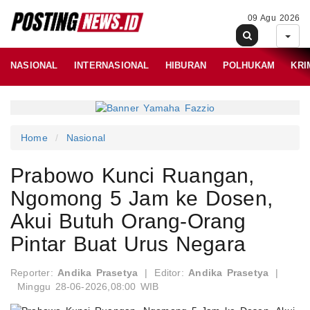
09 Agu 2026
NASIONAL
INTERNASIONAL
HIBURAN
POLHUKAM
KRI
Home
Nasional
Prabowo Kunci Ruangan,
Ngomong 5 Jam ke Dosen,
Akui Butuh Orang-Orang
Pintar Buat Urus Negara
Reporter:
Andika Prasetya
|
Editor:
Andika Prasetya
|
Minggu 28-06-2026,08:00 WIB