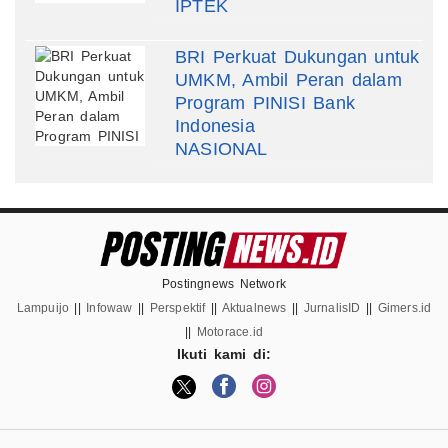
IPTEK
BRI Perkuat Dukungan untuk
UMKM, Ambil Peran dalam
Program PINISI Bank
Indonesia
NASIONAL
Postingnews Network
Lampuijo
||
Infowaw
||
Perspektif
||
Aktualnews
||
JurnalisID
||
Gimers.id
||
Motorace.id
Ikuti kami di: