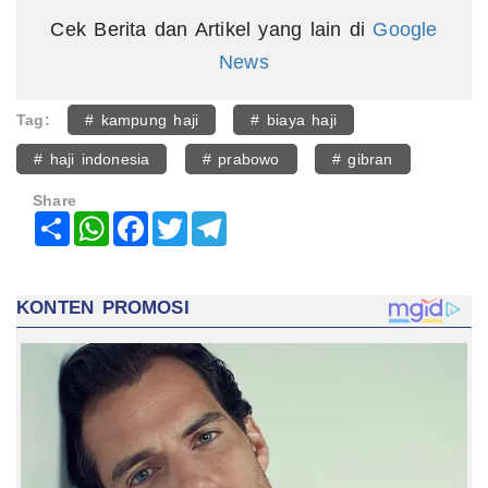
Cek Berita dan Artikel yang lain di
Google
News
Tag:
# kampung haji
# biaya haji
# haji indonesia
# prabowo
# gibran
Share
Share
WhatsApp
Facebook
Twitter
Telegram