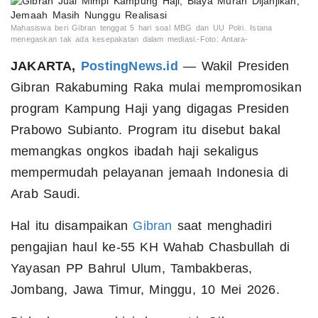
Mahasiswa beri Gibran tenggat 5 hari soal MBG dan UU Polri. Istana
menegaskan tak ada kesepakatan dalam mediasi.-Foto: Antara-
JAKARTA,
PostingNews.id
— Wakil Presiden
Gibran Rakabuming Raka mulai mempromosikan
program Kampung Haji yang digagas Presiden
Prabowo Subianto. Program itu disebut bakal
memangkas ongkos ibadah haji sekaligus
mempermudah pelayanan jemaah Indonesia di
Arab Saudi.
Hal itu disampaikan
Gibran
saat menghadiri
pengajian haul ke-55 KH Wahab Chasbullah di
Yayasan PP Bahrul Ulum, Tambakberas,
Jombang, Jawa Timur, Minggu, 10 Mei 2026.