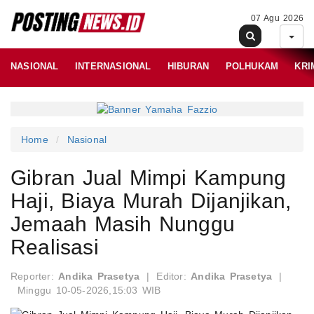
07 Agu 2026
NASIONAL
INTERNASIONAL
HIBURAN
POLHUKAM
KRI
Home
Nasional
Gibran Jual Mimpi Kampung
Haji, Biaya Murah Dijanjikan,
Jemaah Masih Nunggu
Realisasi
Reporter:
Andika Prasetya
|
Editor:
Andika Prasetya
|
Minggu 10-05-2026,15:03 WIB