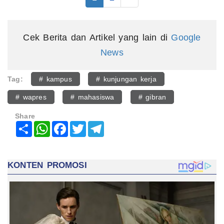
Cek Berita dan Artikel yang lain di
Google
News
Tag:
# kampus
# kunjungan kerja
# wapres
# mahasiswa
# gibran
Share
Share
WhatsApp
Facebook
Twitter
Telegram