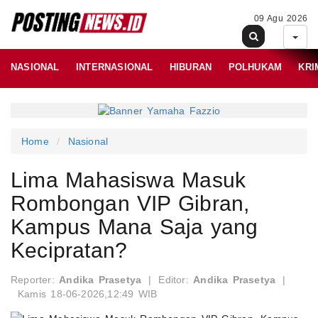
09 Agu 2026
NASIONAL
INTERNASIONAL
HIBURAN
POLHUKAM
KRI
Home
Nasional
Lima Mahasiswa Masuk
Rombongan VIP Gibran,
Kampus Mana Saja yang
Kecipratan?
Reporter:
Andika Prasetya
|
Editor:
Andika Prasetya
|
Kamis 18-06-2026,12:49 WIB