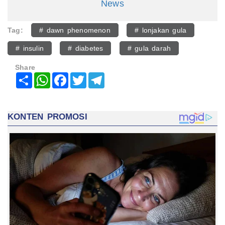
News
Tag:
# dawn phenomenon
# lonjakan gula
# insulin
# diabetes
# gula darah
Share
Share
WhatsApp
Facebook
Twitter
Telegram