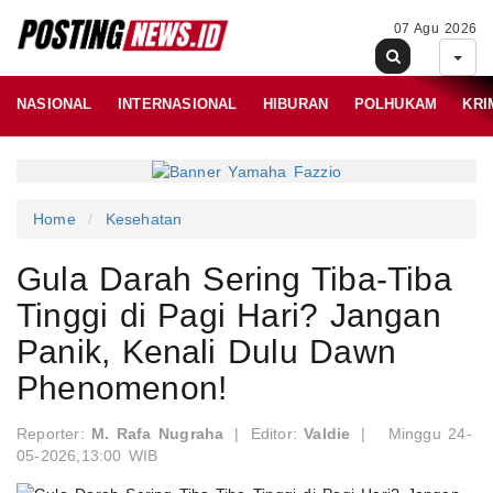
07 Agu 2026
NASIONAL
INTERNASIONAL
HIBURAN
POLHUKAM
KRI
Home
Kesehatan
Gula Darah Sering Tiba-Tiba
Tinggi di Pagi Hari? Jangan
Panik, Kenali Dulu Dawn
Phenomenon!
Reporter:
M. Rafa Nugraha
|
Editor:
Valdie
|
Minggu 24-
05-2026,13:00 WIB