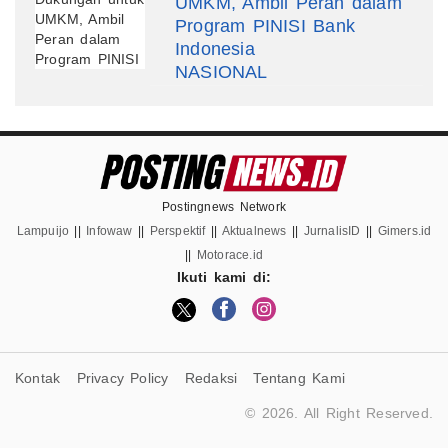
UMKM, Ambil Peran dalam
Program PINISI Bank
Indonesia
NASIONAL
Postingnews Network
Lampuijo
||
Infowaw
||
Perspektif
||
Aktualnews
||
JurnalisID
||
Gimers.id
||
Motorace.id
Ikuti kami di:
Kontak
Privacy Policy
Redaksi
Tentang Kami
© 2026. All Right Reserved.