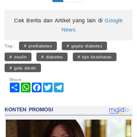
Cek Berita dan Artikel yang lain di
Google
News
Tag:
# prediabetes
# gejala diabetes
# insulin
# diabetes
# tips kesehatan
# gula darah
Share
Share
WhatsApp
Facebook
Twitter
Telegram