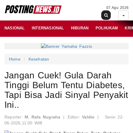
07 Agu 2026
NASIONAL
INTERNASIONAL
HIBURAN
POLHUKAM
KRI
Home
Kesehatan
Jangan Cuek! Gula Darah
Tinggi Belum Tentu Diabetes,
Tapi Bisa Jadi Sinyal Penyakit
Ini..
Reporter:
M. Rafa Nugraha
|
Editor:
Valdie
|
Senin 22-
06-2026,11:00 WIB