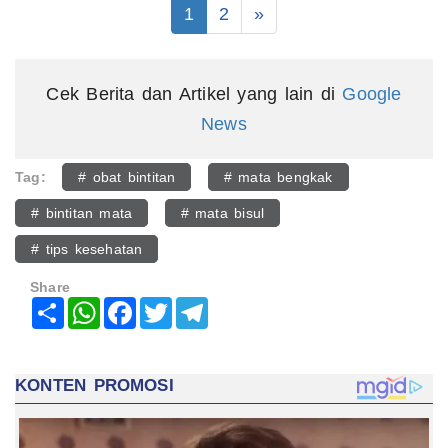
1
2
»
Cek Berita dan Artikel yang lain di
Google
News
Tag:
# obat bintitan
# mata bengkak
# bintitan mata
# mata bisul
# tips kesehatan
Share
Share
WhatsApp
Facebook
Twitter
Telegram