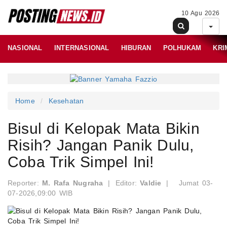
10 Agu 2026
NASIONAL
INTERNASIONAL
HIBURAN
POLHUKAM
KRI
Home
Kesehatan
Bisul di Kelopak Mata Bikin
Risih? Jangan Panik Dulu,
Coba Trik Simpel Ini!
Reporter:
M. Rafa Nugraha
|
Editor:
Valdie
|
Jumat 03-
07-2026,09:00 WIB