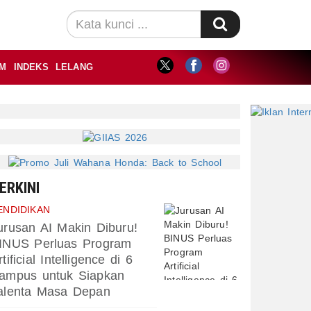
M
INDEKS
LELANG
ERKINI
ENDIDIKAN
urusan AI Makin Diburu!
INUS Perluas Program
rtificial Intelligence di 6
ampus untuk Siapkan
alenta Masa Depan