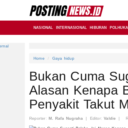
NASIONAL
INTERNASIONAL
HIBURAN
POLHUK
Home
Gaya hidup
Bukan Cuma Suge
Alasan Kenapa Be
Penyakit Takut 
Reporter:
M. Rafa Nugraha
|
Editor:
Valdie
|
R