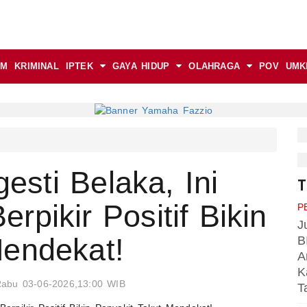
AM
KRIMINAL
IPTEK
GAYA HIDUP
OLAHRAGA
POV
UMK
sti Belaka, Ini
T
rpikir Positif Bikin
P
J
Mendekat!
B
A
K
abu 03-06-2026,13:00 WIB
T