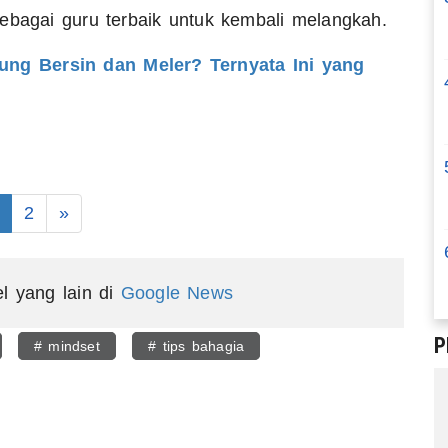
sebagai guru terbaik untuk kembali melangkah.
ung Bersin dan Meler? Ternyata Ini yang
2
»
el yang lain di
Google News
P
# mindset
# tips bahagia
egram