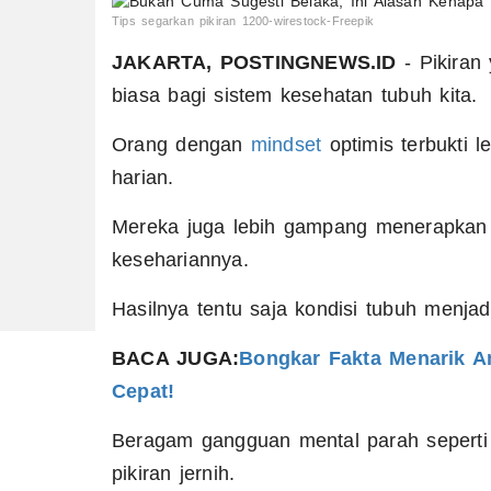
Tips segarkan pikiran 1200-wirestock-Freepik
JAKARTA, POSTINGNEWS.ID
- Pikiran
biasa bagi sistem kesehatan tubuh kita.
Orang dengan
mindset
optimis terbukti 
harian.
Mereka juga lebih gampang menerapkan g
kesehariannya.
Hasilnya tentu saja kondisi tubuh menja
BACA JUGA:
Bongkar Fakta Menarik A
Cepat!
Beragam gangguan mental parah seperti
pikiran jernih.