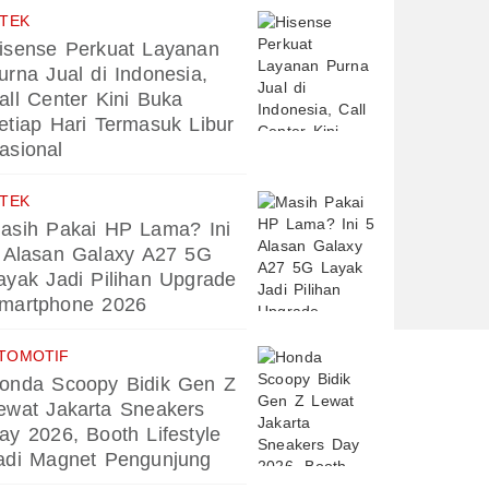
PTEK
isense Perkuat Layanan
urna Jual di Indonesia,
all Center Kini Buka
etiap Hari Termasuk Libur
asional
PTEK
asih Pakai HP Lama? Ini
 Alasan Galaxy A27 5G
ayak Jadi Pilihan Upgrade
martphone 2026
TOMOTIF
onda Scoopy Bidik Gen Z
ewat Jakarta Sneakers
ay 2026, Booth Lifestyle
adi Magnet Pengunjung