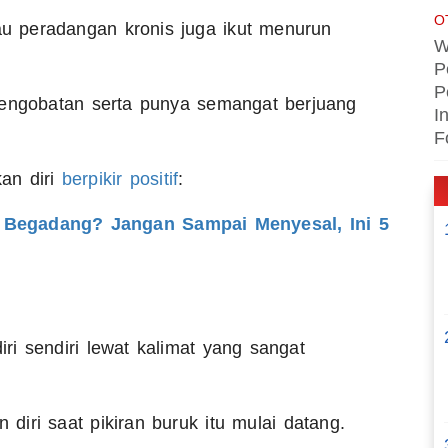
O
tau peradangan kronis juga ikut menurun
W
P
P
pengobatan serta punya semangat berjuang
I
F
an diri
berpikir positif
:
a Begadang? Jangan Sampai Menyesal, Ini 5
i sendiri lewat kalimat yang sangat
n diri saat pikiran buruk itu mulai datang.