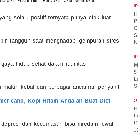
I
H
 yang selalu positif ternyata punya efek luar
P
C
S
lebih tangguh saat menghadapi gempuran stres
N
I
aya hidup sehat dalam rutinitas
M
5
L
S
di makin kebal dari berbagai ancaman penyakit.
mericano, Kopi Hitam Andalan Buat Diet
O
H
L
D
 depresi dan kecemasan bisa diredam lewat
J