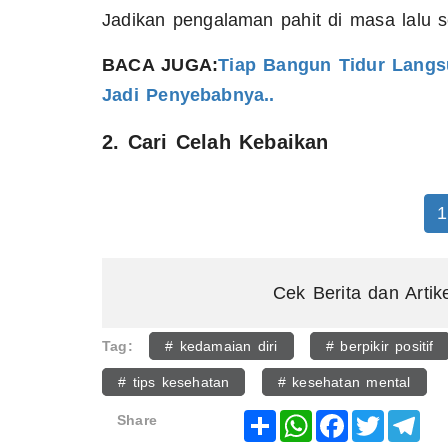
Jadikan pengalaman pahit di masa lalu 
BACA JUGA:
Tiap Bangun Tidur Langs
Jadi Penyebabnya..
2. Cari Celah Kebaikan
1
Cek Berita dan Artik
Tag:
# kedamaian diri
# berpikir positif
# tips kesehatan
# kesehatan mental
Share
WhatsApp
Facebook
Twitter
Tel
Share