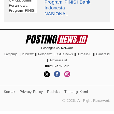
Program PINISI Bank
Indonesia
NASIONAL
Postingnews Network
Lampuijo
||
Infowaw
||
Perspektif
||
Aktualnews
||
JurnalisID
||
Gimers.id
||
Motorace.id
Ikuti kami di:
Kontak
Privacy Policy
Redaksi
Tentang Kami
© 2026. All Right Reserved.