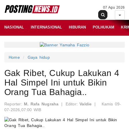
07 Agu 2026
NASIONAL
INTERNASIONAL
HIBURAN
POLHUKAM
KRI
Home
Gaya hidup
Gak Ribet, Cukup Lakukan 4
Hal Simpel Ini untuk Bikin
Orang Tua Bahagia..
Reporter:
M. Rafa Nugraha
|
Editor:
Valdie
|
Kamis 09-
07-2026,07:00 WIB