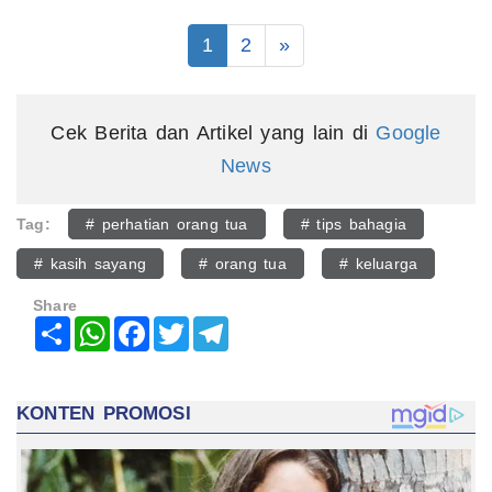
1
2
»
Cek Berita dan Artikel yang lain di
Google
News
Tag:
# perhatian orang tua
# tips bahagia
# kasih sayang
# orang tua
# keluarga
Share
Share
WhatsApp
Facebook
Twitter
Telegram