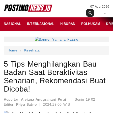
07 Agu 2026
NASIONAL
INTERNASIONAL
HIBURAN
POLHUKAM
KRI
Home
Kesehatan
5 Tips Menghilangkan Bau
Badan Saat Beraktivitas
Seharian, Rekomendasi Buat
Dicoba!
Reporter:
Alviana Anugrahani Putri
|
Senin 19-02-
Editor:
Priya Satrio
|
2024,19:00 WIB