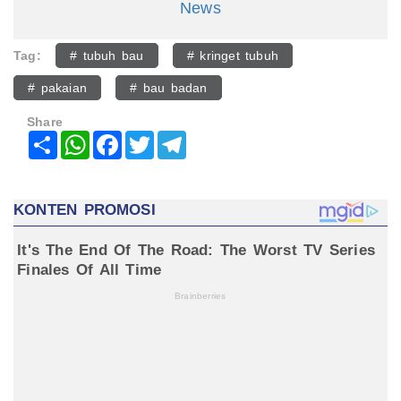
News
Tag:
# tubuh bau
# kringet tubuh
# pakaian
# bau badan
Share
Share
WhatsApp
Facebook
Twitter
Telegram