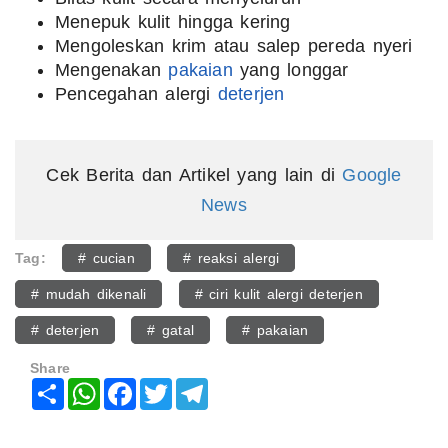
Menepuk kulit hingga kering
Mengoleskan krim atau salep pereda nyeri
Mengenakan
pakaian
yang longgar
Pencegahan alergi
deterjen
Cek Berita dan Artikel yang lain di
Google
News
Tag:
# cucian
# reaksi alergi
# mudah dikenali
# ciri kulit alergi deterjen
# deterjen
# gatal
# pakaian
Share
Share
WhatsApp
Facebook
Twitter
Telegram