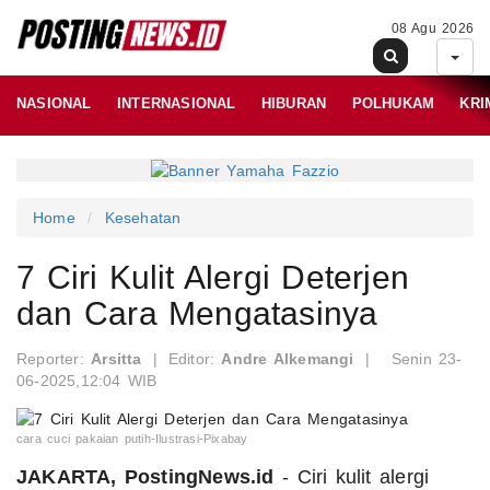
08 Agu 2026
NASIONAL
INTERNASIONAL
HIBURAN
POLHUKAM
KRI
Home
Kesehatan
7 Ciri Kulit Alergi Deterjen
dan Cara Mengatasinya
Reporter:
Arsitta
|
Editor:
Andre Alkemangi
|
Senin 23-
06-2025,12:04 WIB
cara cuci pakaian putih-Ilustrasi-Pixabay
JAKARTA, PostingNews.id
- Ciri kulit alergi