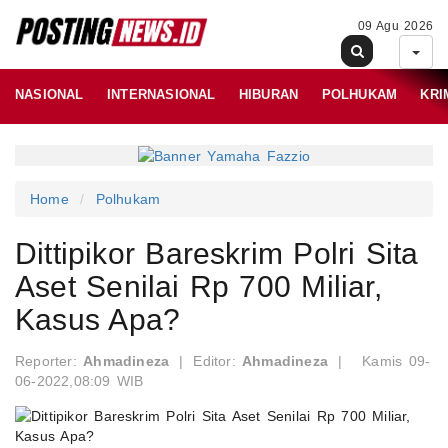
09 Agu 2026
NASIONAL
INTERNASIONAL
HIBURAN
POLHUKAM
KRI
Home
Polhukam
Dittipikor Bareskrim Polri Sita
Aset Senilai Rp 700 Miliar,
Kasus Apa?
Reporter:
Ahmadineza
|
Editor:
Ahmadineza
|
Kamis 09-
06-2022,08:09 WIB