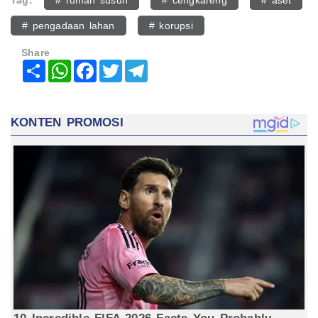
Tag:
# rumah susun
# cengkareng
# aset
# pengadaan lahan
# korupsi
Share
Share
WhatsApp
Facebook
Twitter
Telegram