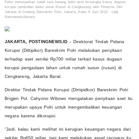
Polisi menunjukkan salah satu barang bukti aset tersangka kasus dugaan
korupsi pembelian lahan untuk Rusun di Cengkareng oleh Pemprov DKI
Jakarta di Gedung Bareskrim Polri, Jakarta, Rabu 8 Juni 2022. -Laily
Rahmawaty/Antara-
JAKARTA, POSTINGNEWS.ID -
Direktorat Tindak Pidana
Korupsi (Dittipikor) Bareskrim Polri melakukan penyitaan
terhadap aset senilai Rp700 miliar terkait kasus dugaan
korupsi pengadaan lahan untuk rumah susun (rusun) di
Cengkareng, Jakarta Barat.
Direktur Tindak Pidana Korupsi (Dirtipidkor) Bareskrim Polri
Brigjen Pol. Cahyono Wibowo mengatakan penyitaan aset itu
merupakan upaya Polri untuk mengembalikan keuangan
negara karena dikorupsi.
"Jadi, kalau kami melihat ini kerugian keuangan negara dari
sekitar Rp650 miliar, tapi kami melakukan asset recovery itu