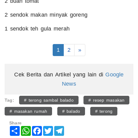
2 buah tomat
2 sendok makan minyak goreng
1 sendok teh gula merah
1
2
»
Cek Berita dan Artikel yang lain di
Google
News
Tag:
# terong sambal balado
# resep masakan
# masakan rumah
# balado
# terong
Share
Share
WhatsApp
Facebook
Twitter
Telegram