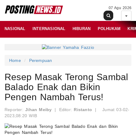
07 Agu 2026
NASIONAL
INTERNASIONAL
HIBURAN
POLHUKAM
KRI
Home
Perempuan
Resep Masak Terong Sambal
Balado Enak dan Bikin
Pengen Nambah Terus!
Reporter:
Jihan Meiby
|
Editor:
Ristanto
|
Jumat 03-02-
2023,08:20 WIB