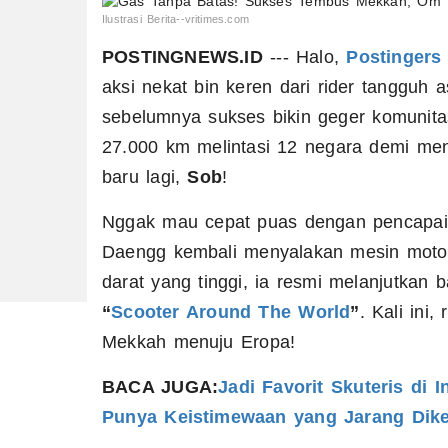
Ilustrasi Berita--vritimes.com
POSTINGNEWS.ID
--- Halo,
Postingers
aksi nekat bin keren dari rider tangguh
sebelumnya sukses bikin geger komunitas
27.000 km melintasi 12 negara demi menu
baru lagi,
Sob
!
Nggak mau cepat puas dengan pencapaia
Daengg kembali menyalakan mesin moto
darat yang tinggi, ia resmi melanjutkan 
“
Scooter Around The World
”
. Kali ini
Mekkah menuju Eropa!
BACA JUGA:
Jadi Favorit Skuteris di 
Punya Keistimewaan yang Jarang Dike