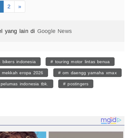
2
»
el yang lain di
Google News
 bikers indonesia
# touring motor lintas benua
i mekkah eropa 2026
# om daengg yamaha xmax
 pelumas indonesia tbk.
# postingers
egram