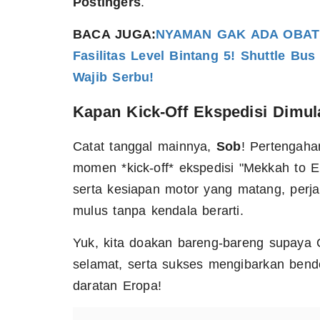
Postingers
.
BACA JUGA:
NYAMAN GAK ADA OBAT! 
Fasilitas Level Bintang 5! Shuttle B
Wajib Serbu!
Kapan Kick-Off Ekspedisi Dimul
Catat tanggal mainnya,
Sob
! Pertengahan
momen *kick-off* ekspedisi "Mekkah to Er
serta kesiapan motor yang matang, perjal
mulus tanpa kendala berarti.
Yuk, kita doakan bareng-bareng supay
selamat, serta sukses mengibarkan ben
daratan Eropa!