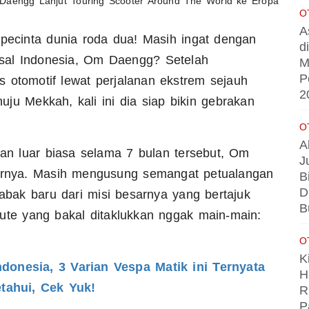
O
A
pecinta dunia roda dua! Masih ingat dengan
d
 asal Indonesia, Om Daengg? Setelah
M
P
 otomotif lewat perjalanan ekstrem sejauh
2
ju Mekkah, kali ini dia siap bikin gebrakan
O
A
n luar biasa selama 7 bulan tersebut, Om
J
rnya. Masih mengusung semangat petualangan
B
D
babak baru dari misi besarnya yang bertajuk
B
, rute yang bakal ditaklukkan nggak main-main:
O
K
Indonesia, 3 Varian Vespa Matik ini Ternyata
H
tahui, Cek Yuk!
R
P