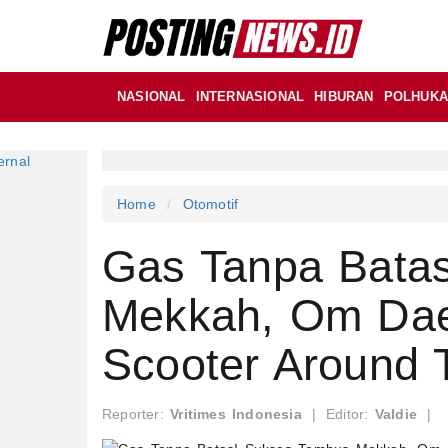
NASIONAL
INTERNASIONAL
HIBURAN
POLHUK
Home
Otomotif
Gas Tanpa Bata
Mekkah, Om Daen
Scooter Around 
Reporter:
Vritimes Indonesia
|
Editor:
Valdie
|