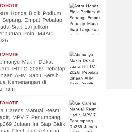
TOMOTIF
stra Honda Bidik Podium
i Sepang, Empat Pebalap
uda Siap Lanjutkan
erburuan Poin IM4AC
026
TOMOTIF
bimanyu Makin Dekat
uara IHTTC 2026! Pebalap
inaan AHM Sapu Bersih
ua Kemenangan di
uriram
TOMOTIF
ia Carens Manual Resmi
adir, MPV 7 Penumpang
p269 Jutaan Ini Siap Bidik
asar Fleet dan Keluarga