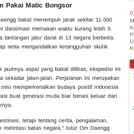
m Pakai Matic Bongsor
O
Daengg bakal menempuh jarak sekitar 11.000
M
K
ini diestimasi memakan waktu kurang lebih 5
P
a tantangan jalur darat di 13 negara berbeda.
U
tap setia mengandalkan ketangguhan skutik
K
ik jauhnya aspal yang bakal dilibas, ekspedisi ini
a sekadar jalan-jalan. Perjalanan ini merupakan
misi memperkenalkan budaya positif Indonesia
asi buat generasi muda biar berani keluar dari
rnya.
stinasi, tetapi tentang cerita, pengalaman,
h melintasi batas negara," tutur Om Daengg