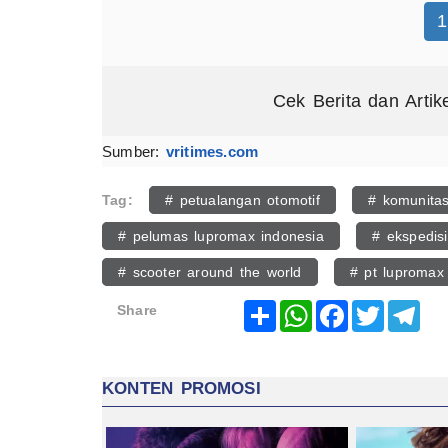
1
Cek Berita dan Artik
Sumber:
vritimes.com
Tag:
# petualangan otomotif
# komunitas
# pelumas lupromax indonesia
# ekspedis
# scooter around the world
# pt lupromax
Share
WhatsApp
Facebook
Twitter
Tel
Share