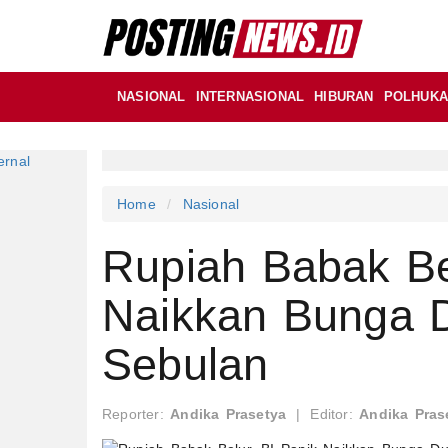
NASIONAL
INTERNASIONAL
HIBURAN
POLHUK
Home
Nasional
Rupiah Babak Be
Naikkan Bunga D
Sebulan
Reporter:
Andika Prasetya
|
Editor:
Andika Pras