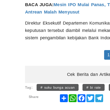
BACA JUGA:
Mesin IPO Mulai Panas, 
Antrean Malah Menyusut
Direktur Eksekutif Departemen Komunik
keputusan tersebut diambil melalui me
sistem pengambilan kebijakan Bank Indo
1
Cek Berita dan Artik
Tag:
# suku bunga acuan
# bi rate
Share
WhatsApp
Facebook
Twitter
Tel
Share