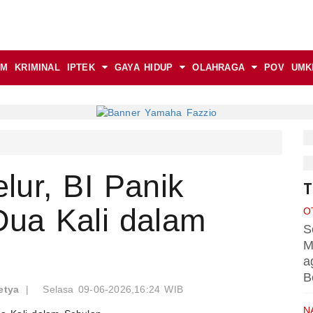
AM
KRIMINAL
IPTEK
GAYA HIDUP
OLAHRAGA
POV
UMK
lur, BI Panik
T
ua Kali dalam
O
S
M
a
B
etya
|
Selasa 09-06-2026,16:24 WIB
N