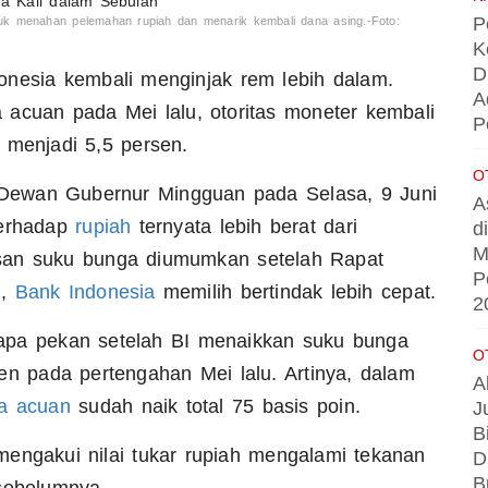
P
uk menahan pelemahan rupiah dan menarik kembali dana asing.-Foto:
K
D
nesia kembali menginjak rem lebih dalam.
A
acuan pada Mei lalu, otoritas moneter kembali
P
 menjadi 5,5 persen.
O
Dewan Gubernur Mingguan pada Selasa, 9 Juni
A
terhadap
rupiah
ternyata lebih berat dari
d
M
usan suku bunga diumumkan setelah Rapat
P
i,
Bank Indonesia
memilih bertindak lebih cepat.
2
rapa pekan setelah BI menaikkan suku bunga
O
en pada pertengahan Mei lalu. Artinya, dalam
A
a acuan
sudah naik total 75 basis poin.
J
B
engakui nilai tukar rupiah mengalami tekanan
D
B