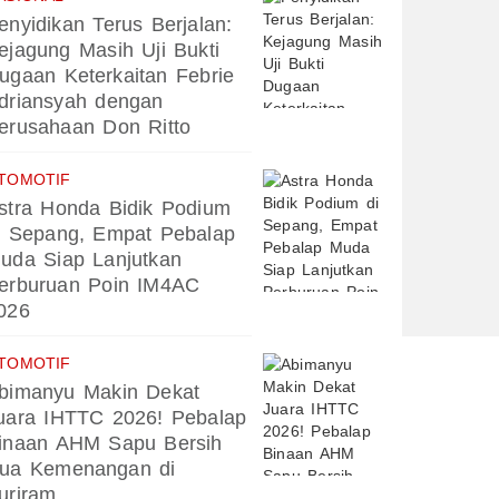
enyidikan Terus Berjalan:
ejagung Masih Uji Bukti
ugaan Keterkaitan Febrie
driansyah dengan
erusahaan Don Ritto
TOMOTIF
stra Honda Bidik Podium
i Sepang, Empat Pebalap
uda Siap Lanjutkan
erburuan Poin IM4AC
026
TOMOTIF
bimanyu Makin Dekat
uara IHTTC 2026! Pebalap
inaan AHM Sapu Bersih
ua Kemenangan di
uriram