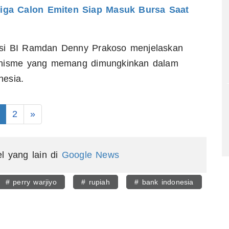
Tiga Calon Emiten Siap Masuk Bursa Saat
asi BI Ramdan Denny Prakoso menjelaskan
kanisme yang memang dimungkinkan dalam
nesia.
2
»
el yang lain di
Google News
# perry warjiyo
# rupiah
# bank indonesia
egram