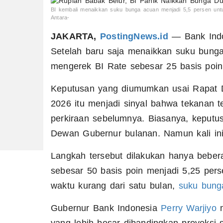
BI kembali menaikkan suku bunga acuan menjadi 5,5 persen unt
Antara-
JAKARTA,
PostingNews.id
— Bank Indo
Setelah baru saja menaikkan suku bunga 
mengerek BI Rate sebesar 25 basis poin
Keputusan yang diumumkan usai Rapat 
2026 itu menjadi sinyal bahwa tekanan 
perkiraan sebelumnya. Biasanya, keput
Dewan Gubernur bulanan. Namun kali in
Langkah tersebut dilakukan hanya bebe
sebesar 50 basis poin menjadi 5,25 pers
waktu kurang dari satu bulan,
suku bung
Gubernur Bank Indonesia
Perry Warjiyo
m