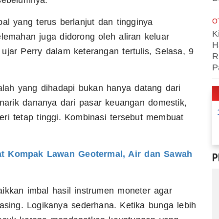
sebelumnya.
O
al yang terus berlanjut dan tingginya
K
elemahan juga didorong oleh aliran keluar
H
” ujar Perry dalam keterangan tertulis, Selasa, 9
R
P
lah yang dihadapi bukan hanya datang dari
menarik dananya dari pasar keuangan domestik,
ri tetap tinggi. Kombinasi tersebut membuat
t Kompak Lawan Geotermal, Air dan Sawah
P
ikkan imbal hasil instrumen moneter agar
 asing. Logikanya sederhana. Ketika bunga lebih