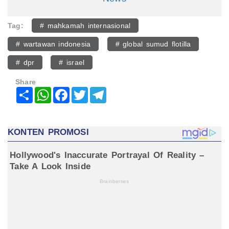
Tag:
# mahkamah internasional
# wartawan indonesia
# global sumud flotilla
# dpr
# israel
Share
Share
WhatsApp
Facebook
Twitter
Telegram