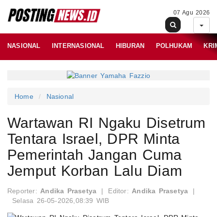
07 Agu 2026
NASIONAL
INTERNASIONAL
HIBURAN
POLHUKAM
KRI
Home
Nasional
Wartawan RI Ngaku Disetrum
Tentara Israel, DPR Minta
Pemerintah Jangan Cuma
Jemput Korban Lalu Diam
Reporter:
Andika Prasetya
|
Editor:
Andika Prasetya
|
Selasa 26-05-2026,08:39 WIB