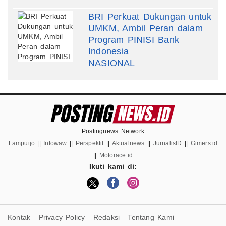
BRI Perkuat Dukungan untuk
UMKM, Ambil Peran dalam
Program PINISI Bank
Indonesia
NASIONAL
Postingnews Network
Lampuijo
||
Infowaw
||
Perspektif
||
Aktualnews
||
JurnalisID
||
Gimers.id
||
Motorace.id
Ikuti kami di:
Kontak
Privacy Policy
Redaksi
Tentang Kami