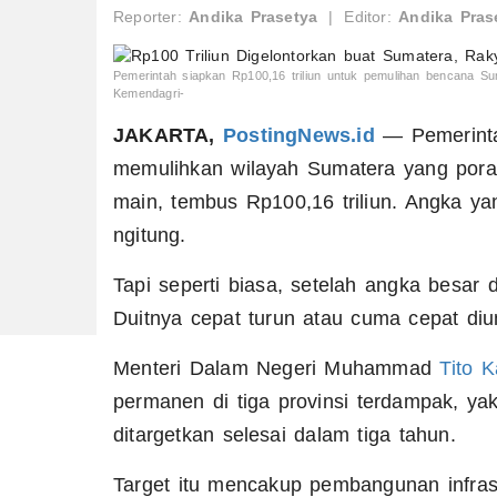
Reporter:
Andika Prasetya
|
Editor:
Andika Pras
Pemerintah siapkan Rp100,16 triliun untuk pemulihan bencana Sum
Kemendagri-
JAKARTA,
PostingNews.id
— Pemerinta
memulihkan wilayah Sumatera yang porak
main, tembus Rp100,16 triliun. Angka yan
ngitung.
Tapi seperti biasa, setelah angka besar
Duitnya cepat turun atau cuma cepat d
Menteri Dalam Negeri Muhammad
Tito K
permanen di tiga provinsi terdampak, ya
ditargetkan selesai dalam tiga tahun.
Target itu mencakup pembangunan infras