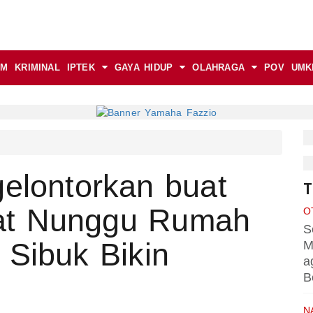
AM
KRIMINAL
IPTEK
GAYA HIDUP
OLAHRAGA
POV
UMK
gelontorkan buat
T
at Nunggu Rumah
O
S
 Sibuk Bikin
M
a
B
N