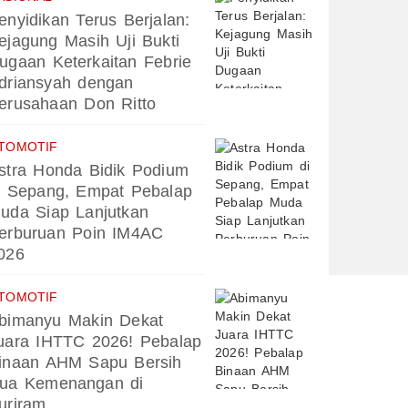
enyidikan Terus Berjalan:
ejagung Masih Uji Bukti
ugaan Keterkaitan Febrie
driansyah dengan
erusahaan Don Ritto
TOMOTIF
stra Honda Bidik Podium
i Sepang, Empat Pebalap
uda Siap Lanjutkan
erburuan Poin IM4AC
026
TOMOTIF
bimanyu Makin Dekat
uara IHTTC 2026! Pebalap
inaan AHM Sapu Bersih
ua Kemenangan di
uriram