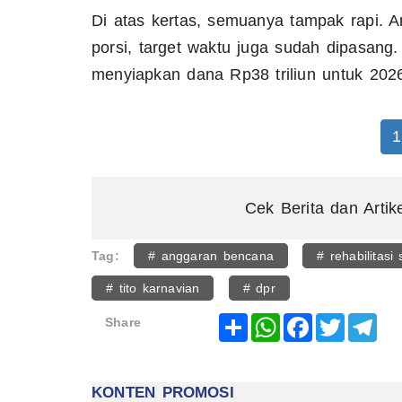
Di atas kertas, semuanya tampak rapi. 
porsi, target waktu juga sudah dipasan
menyiapkan dana Rp38 triliun untuk 202
1
Cek Berita dan Artik
Tag:
# anggaran bencana
# rehabilitasi
# tito karnavian
# dpr
Share
WhatsApp
Facebook
Twitter
Tel
Share