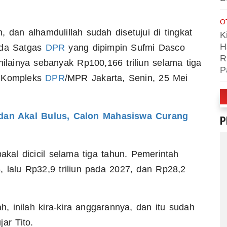
O
 dan alhamdulillah sudah disetujui di tingkat
K
H
ada Satgas
DPR
yang dipimpin Sufmi Dasco
R
nilainya sebanyak Rp100,166 triliun selama tiga
P
di Kompleks
DPR
/MPR Jakarta, Senin, 25 Mei
dan Akal Bulus, Calon Mahasiswa Curang
P
 bakal dicicil selama tiga tahun. Pemerintah
, lalu Rp32,9 triliun pada 2027, dan Rp28,2
ah, inilah kira-kira anggarannya, dan itu sudah
ar Tito.