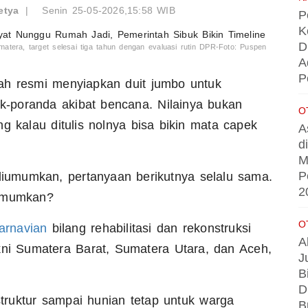
etya
|
Senin 25-05-2026,15:58 WIB
P
K
D
atera, target selesai tiga tahun dengan evaluasi rutin DPR-Foto: Puspen
A
P
h resmi menyiapkan duit jumbo untuk
-poranda akibat bencana. Nilainya bukan
O
g kalau ditulis nolnya bisa bikin mata capek
A
d
M
P
 diumumkan, pertanyaan berikutnya selalu sama.
2
iumumkan?
O
arnavian
bilang rehabilitasi dan rekonstruksi
A
kni Sumatera Barat, Sumatera Utara, dan Aceh,
J
B
D
truktur sampai hunian tetap untuk warga
B