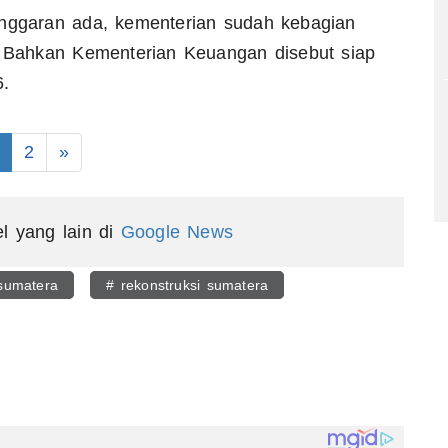
Anggaran ada, kementerian sudah kebagian
g. Bahkan Kementerian Keuangan disebut siap
6.
2
»
el yang lain di
Google News
 sumatera
# rekonstruksi sumatera
egram