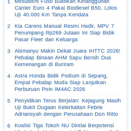
Mitsubishi Fuso Buktikan Ketangguhan
1
Canter Euro 4 Pakai Biodiesel B50, Lolos
Uji 40.000 Km Tanpa Kendala
Kia Carens Manual Resmi Hadir, MPV 7
2
Penumpang Rp269 Jutaan Ini Siap Bidik
Pasar Fleet dan Keluarga
Abimanyu Makin Dekat Juara IHTTC 2026!
3
Pebalap Binaan AHM Sapu Bersih Dua
Kemenangan di Buriram
Astra Honda Bidik Podium di Sepang,
4
Empat Pebalap Muda Siap Lanjutkan
Perburuan Poin IM4AC 2026
Penyidikan Terus Berjalan: Kejagung Masih
5
Uji Bukti Dugaan Keterkaitan Febrie
Adriansyah dengan Perusahaan Don Ritto
Koalisi Tiga Tokoh NU Dinilai Berpotensi
6