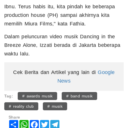
Ibnu. Terus habis itu, kita pindah ke beberapa
production house (PH) sampai akhirnya kita
memilih Miura Films," kata Fathia.
Dalam peluncuran video musik Dancing in the
Breeze Alone, Izzati berada di Jakarta beberapa
waktu lalu.
Cek Berita dan Artikel yang lain di
Google
News
Tag:
# awards musik
# band musik
# reality club
# musik
Share
Share
WhatsApp
Facebook
Twitter
Telegram