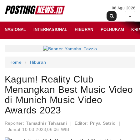
06 Agu 2026
NASIONAL
INTERNASIONAL
HIBURAN
POLHUKAM
KRI
Home
Hiburan
Kagum! Reality Club
Menangkan Best Music Video
di Munich Music Video
Awards 2023
Reporter:
Tamadhir Taharani
|
Editor:
Priya Satrio
|
Jumat 10-03-2023,06:06 WIB