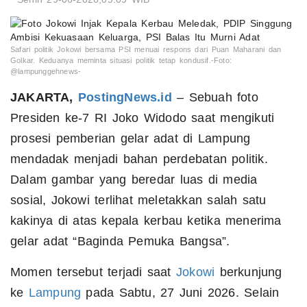
Safari politik Jokowi bersama PSI menuai respons dari Puan Maharani dan
Golkar. Keduanya meminta situasi politik tetap kondusif.-Foto:
@lampunggehnews-
JAKARTA,
PostingNews.id
– Sebuah foto
Presiden ke-7 RI Joko Widodo saat mengikuti
prosesi pemberian gelar adat di Lampung
mendadak menjadi bahan perdebatan politik.
Dalam gambar yang beredar luas di media
sosial, Jokowi terlihat meletakkan salah satu
kakinya di atas kepala kerbau ketika menerima
gelar adat “Baginda Pemuka Bangsa”.
Momen tersebut terjadi saat
Jokowi
berkunjung
ke
Lampung
pada Sabtu, 27 Juni 2026. Selain