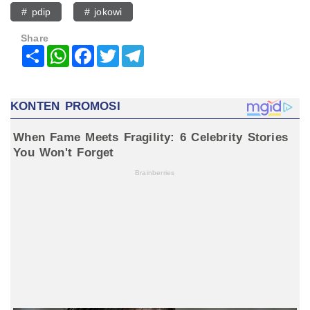
# pdip
# jokowi
Share
Share
WhatsApp
Facebook
Twitter
Telegram