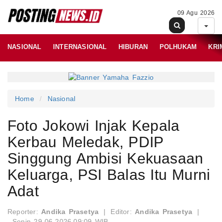
09 Agu 2026
NASIONAL
INTERNASIONAL
HIBURAN
POLHUKAM
KRI
Home
Nasional
Foto Jokowi Injak Kepala
Kerbau Meledak, PDIP
Singgung Ambisi Kekuasaan
Keluarga, PSI Balas Itu Murni
Adat
Reporter:
Andika Prasetya
|
Editor:
Andika Prasetya
|
Senin 29-06-2026,09:09 WIB