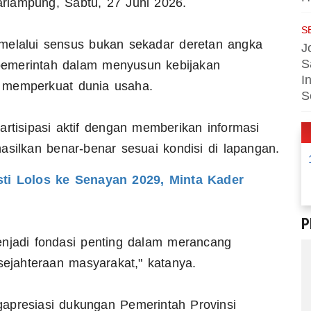
rlampung, Sabtu, 27 Juni 2026.
S
melalui sensus bukan sekadar deretan angka
J
S
n pemerintah dalam menyusun kebijakan
I
a memperkuat dunia usaha.
S
artisipasi aktif dengan memberikan informasi
asilkan benar-benar sesuai kondisi di lapangan.
ti Lolos ke Senayan 2029, Minta Kader
P
enjadi fondasi penting dalam merancang
ejahteraan masyarakat," katanya.
apresiasi dukungan Pemerintah Provinsi