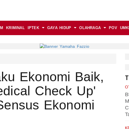
AM
KRIMINAL
IPTEK
GAYA HIDUP
OLAHRAGA
POV
UMK
ku Ekonomi Baik,
T
dical Check Up'
O
B
 Sensus Ekonomi
M
C
T
K