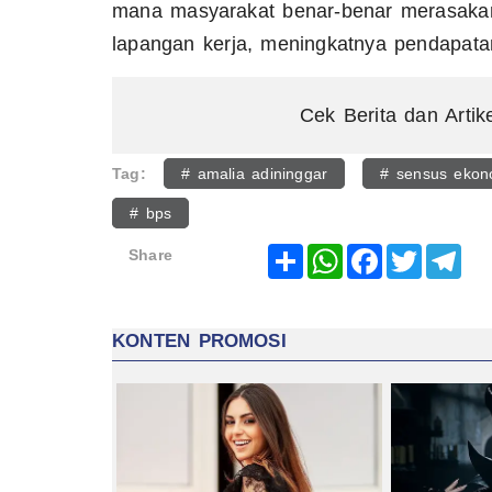
mana masyarakat benar-benar merasaka
lapangan kerja, meningkatnya pendapata
Cek Berita dan Artik
Tag:
# amalia adininggar
# sensus ekon
# bps
Share
WhatsApp
Facebook
Twitter
Tel
Share