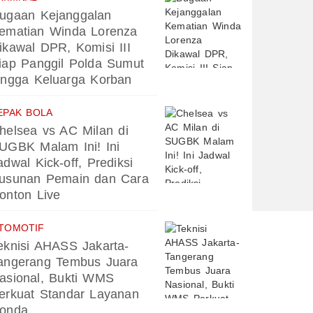
ugaan Kejanggalan
ematian Winda Lorenza
ikawal DPR, Komisi III
iap Panggil Polda Sumut
ingga Keluarga Korban
EPAK BOLA
helsea vs AC Milan di
UGBK Malam Ini! Ini
adwal Kick-off, Prediksi
usunan Pemain dan Cara
onton Live
TOMOTIF
eknisi AHASS Jakarta-
angerang Tembus Juara
asional, Bukti WMS
erkuat Standar Layanan
onda