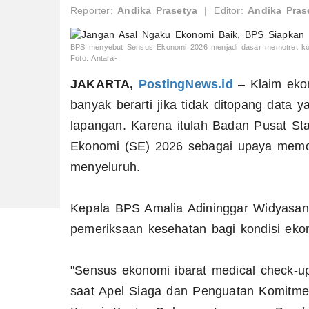
Reporter:
Andika Prasetya
|
Editor:
Andika Pras
BPS menyebut Sensus Ekonomi 2026 menjadi dasar memotret kondi
Foto: Antara-
JAKARTA,
PostingNews.id
– Klaim ekon
banyak berarti jika tidak ditopang data 
lapangan. Karena itulah Badan Pusat Sta
Ekonomi (SE) 2026 sebagai upaya memot
menyeluruh.
Kepala BPS Amalia Adininggar Widyasan
pemeriksaan kesehatan bagi kondisi eko
"Sensus ekonomi ibarat medical check-u
saat Apel Siaga dan Penguatan Komitm