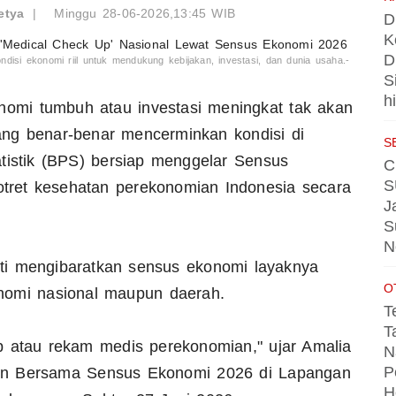
etya
|
Minggu 28-06-2026,13:45 WIB
D
K
D
si ekonomi riil untuk mendukung kebijakan, investasi, dan dunia usaha.-
S
h
omi tumbuh atau investasi meningkat tak akan
yang benar-benar mencerminkan kondisi di
S
tistik (BPS) bersiap menggelar Sensus
C
S
ret kesehatan perekonomian Indonesia secara
J
S
N
ti mengibaratkan sensus ekonomi layaknya
O
nomi nasional maupun daerah.
T
T
p atau rekam medis perekonomian," ujar Amalia
N
P
en Bersama Sensus Ekonomi 2026 di Lapangan
H