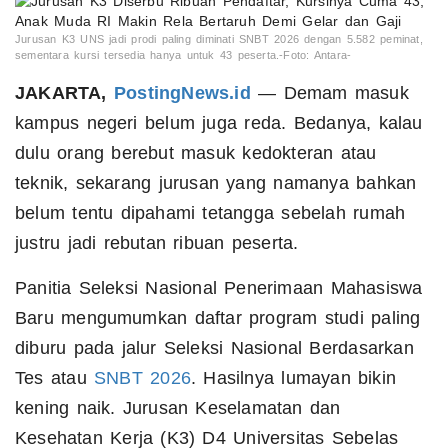
Jurusan K3 UNS jadi prodi paling diminati SNBT 2026 dengan 5.582 peminat,
sementara kursi tersedia hanya untuk 43 peserta.-Foto: Antara-
JAKARTA,
PostingNews.id
— Demam masuk
kampus negeri belum juga reda. Bedanya, kalau
dulu orang berebut masuk kedokteran atau
teknik, sekarang jurusan yang namanya bahkan
belum tentu dipahami tetangga sebelah rumah
justru jadi rebutan ribuan peserta.
Panitia Seleksi Nasional Penerimaan Mahasiswa
Baru mengumumkan daftar program studi paling
diburu pada jalur Seleksi Nasional Berdasarkan
Tes atau
SNBT 2026
. Hasilnya lumayan bikin
kening naik. Jurusan Keselamatan dan
Kesehatan Kerja (K3) D4 Universitas Sebelas