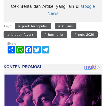
Cek Berita dan Artikel yang lain di
Google
News
Tag:
# prodi terpopuler
# k3 uns
# jurusan favorit
# hasil snbt
# snbt 2026
Share
Share
WhatsApp
Facebook
Twitter
Telegram