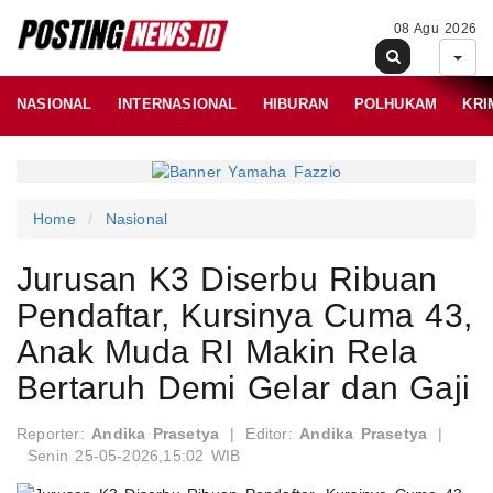
08 Agu 2026
NASIONAL
INTERNASIONAL
HIBURAN
POLHUKAM
KRI
Home
Nasional
Jurusan K3 Diserbu Ribuan
Pendaftar, Kursinya Cuma 43,
Anak Muda RI Makin Rela
Bertaruh Demi Gelar dan Gaji
Reporter:
Andika Prasetya
|
Editor:
Andika Prasetya
|
Senin 25-05-2026,15:02 WIB