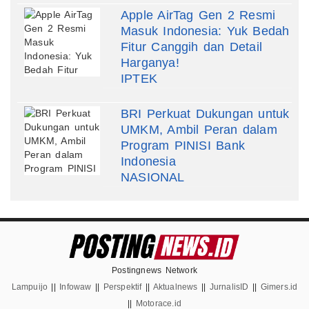
Apple AirTag Gen 2 Resmi
Masuk Indonesia: Yuk Bedah
Fitur Canggih dan Detail
Harganya!
IPTEK
BRI Perkuat Dukungan untuk
UMKM, Ambil Peran dalam
Program PINISI Bank
Indonesia
NASIONAL
Postingnews Network
Lampuijo
||
Infowaw
||
Perspektif
||
Aktualnews
||
JurnalisID
||
Gimers.id
||
Motorace.id