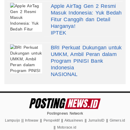
Apple AirTag Gen 2 Resmi
Masuk Indonesia: Yuk Bedah
Fitur Canggih dan Detail
Harganya!
IPTEK
BRI Perkuat Dukungan untuk
UMKM, Ambil Peran dalam
Program PINISI Bank
Indonesia
NASIONAL
Postingnews Network
Lampuijo
||
Infowaw
||
Perspektif
||
Aktualnews
||
JurnalisID
||
Gimers.id
||
Motorace.id