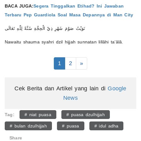
BACA JUGA:
Segera Tinggalkan Etihad? Ini Jawaban
Terbaru Pep Guardiola Soal Masa Depannya di Man City
نَوَيْتُ صَوْمَ شَهْرِ ذِيْ الْحِجَّةِ سُنَّةً لِلّٰهِ تَعَالَى
Nawaitu shauma syahri dzil hijjah sunnatan lillâhi ta’âlâ.
1
2
»
Cek Berita dan Artikel yang lain di
Google
News
Tag:
# niat puasa
# puasa dzulhijjah
# bulan dzulhijjah
# puasa
# idul adha
Share