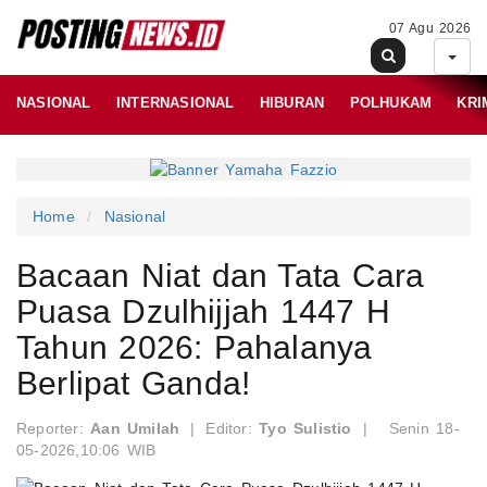
07 Agu 2026
NASIONAL
INTERNASIONAL
HIBURAN
POLHUKAM
KRI
Home
Nasional
Bacaan Niat dan Tata Cara
Puasa Dzulhijjah 1447 H
Tahun 2026: Pahalanya
Berlipat Ganda!
Reporter:
Aan Umilah
|
Editor:
Tyo Sulistio
|
Senin 18-
05-2026,10:06 WIB