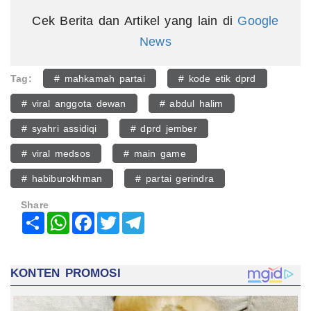
Cek Berita dan Artikel yang lain di
Google
News
Tag:
# mahkamah partai
# kode etik dprd
# viral anggota dewan
# abdul halim
# syahri assidiqi
# dprd jember
# viral medsos
# main game
# habiburokhman
# partai gerindra
Share
Share
WhatsApp
Facebook
Twitter
Telegram