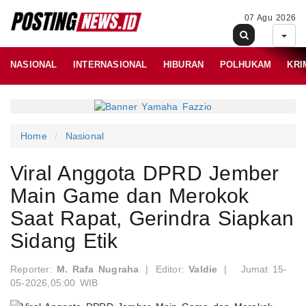
07 Agu 2026
NASIONAL
INTERNASIONAL
HIBURAN
POLHUKAM
KRI
Home
Nasional
Viral Anggota DPRD Jember
Main Game dan Merokok
Saat Rapat, Gerindra Siapkan
Sidang Etik
Reporter:
M. Rafa Nugraha
|
Editor:
Valdie
|
Jumat 15-
05-2026,05:00 WIB