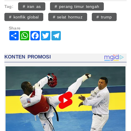
Tag:
# iran as
# perang timur tengah
# konflik global
# selat hormuz
# trump
Share
Share
WhatsApp
Facebook
Twitter
Telegram