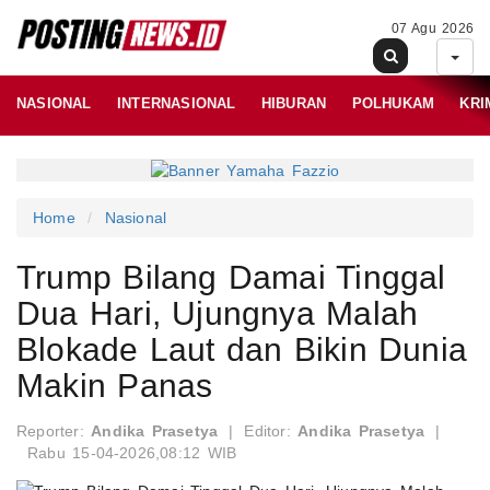
07 Agu 2026
NASIONAL
INTERNASIONAL
HIBURAN
POLHUKAM
KRI
Home
Nasional
Trump Bilang Damai Tinggal
Dua Hari, Ujungnya Malah
Blokade Laut dan Bikin Dunia
Makin Panas
Reporter:
Andika Prasetya
|
Editor:
Andika Prasetya
|
Rabu 15-04-2026,08:12 WIB