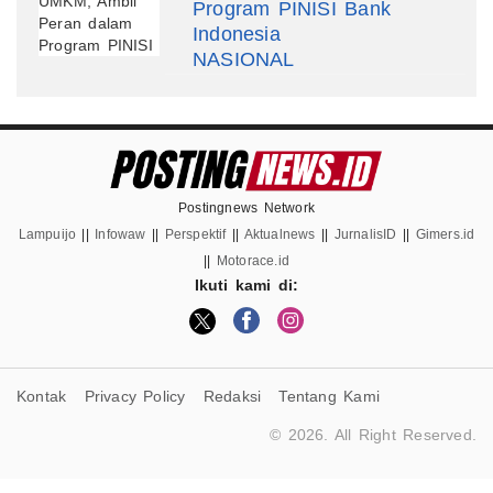
Program PINISI Bank
Indonesia
NASIONAL
Postingnews Network
Lampuijo
||
Infowaw
||
Perspektif
||
Aktualnews
||
JurnalisID
||
Gimers.id
||
Motorace.id
Ikuti kami di:
Kontak
Privacy Policy
Redaksi
Tentang Kami
© 2026. All Right Reserved.