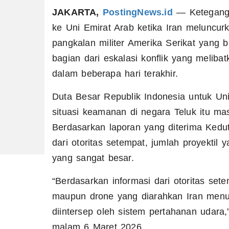
JAKARTA,
PostingNews.id
— Keteganga
ke Uni Emirat Arab ketika Iran meluncur
pangkalan militer Amerika Serikat yang b
bagian dari eskalasi konflik yang meliba
dalam beberapa hari terakhir.
Duta Besar Republik Indonesia untuk U
situasi keamanan di negara Teluk itu m
Berdasarkan laporan yang diterima Kedu
dari otoritas setempat, jumlah proyekti
yang sangat besar.
“Berdasarkan informasi dari otoritas set
maupun drone yang diarahkan Iran menu
diintersep oleh sistem pertahanan udar
malam 6 Maret 2026.