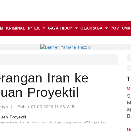
AM
KRIMINAL
IPTEK
GAYA HIDUP
OLAHRAGA
POV
UMK
rangan Iran ke
T
an Proyektil
O
S
M
etya
|
Sabtu 07-03-2026,11:03 WIB
a
B
am eskalasi konflik Timur Tengah. Tiga orang tewas, WNI dipastikan
N