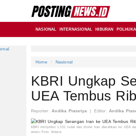
NASIONAL
INTERNASIONAL
HIBURAN
POLHUK
Home
Nasional
KBRI Ungkap Se
UEA Tembus Ribu
Reporter:
Andika Prasetya
|
Editor:
Andika Pras
KBRI menyebut 1.331 rudal dan drone Iran diarahkan ke UEA dal
aman.-Foto: Antara-