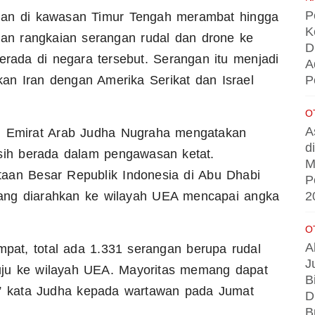
P
n di kawasan Timur Tengah merambat hingga
K
kan rangkaian serangan rudal dan drone ke
D
erada di negara tersebut. Serangan itu menjadi
A
P
tkan Iran dengan Amerika Serikat dan Israel
O
A
ni Emirat Arab Judha Nugraha mengatakan
d
asih berada dalam pengawasan ketat.
M
taan Besar Republik Indonesia di Abu Dhabi
P
2
l yang diarahkan ke wilayah UEA mencapai angka
O
A
empat, total ada 1.331 serangan berupa rudal
J
ju ke wilayah UEA. Mayoritas memang dapat
B
a,” kata Judha kepada wartawan pada Jumat
D
B