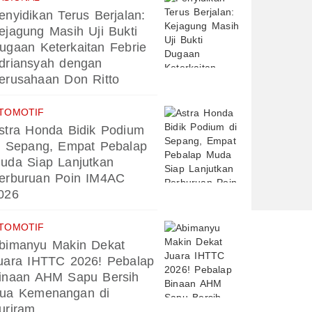
enyidikan Terus Berjalan:
ejagung Masih Uji Bukti
ugaan Keterkaitan Febrie
driansyah dengan
erusahaan Don Ritto
TOMOTIF
stra Honda Bidik Podium
i Sepang, Empat Pebalap
uda Siap Lanjutkan
erburuan Poin IM4AC
026
TOMOTIF
bimanyu Makin Dekat
uara IHTTC 2026! Pebalap
inaan AHM Sapu Bersih
ua Kemenangan di
uriram