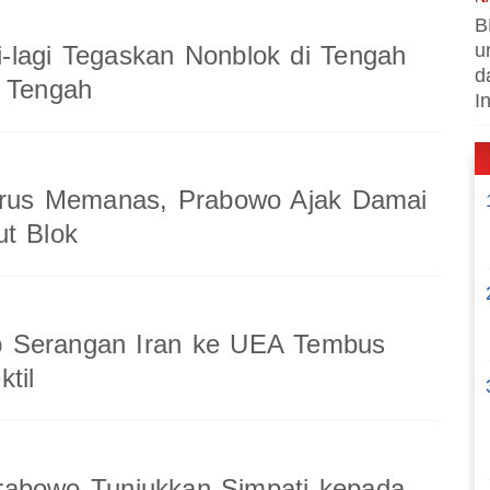
B
u
-lagi Tegaskan Nonblok di Tengah
d
r Tengah
I
Terus Memanas, Prabowo Ajak Damai
ut Blok
 Serangan Iran ke UEA Tembus
til
rabowo Tunjukkan Simpati kepada