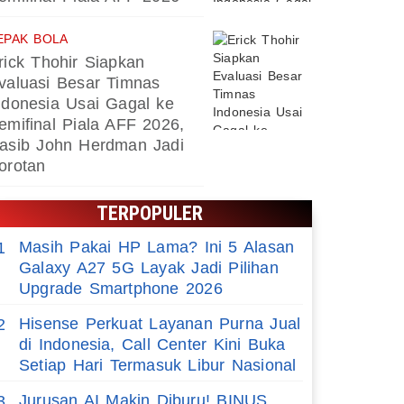
EPAK BOLA
rick Thohir Siapkan
valuasi Besar Timnas
ndonesia Usai Gagal ke
emifinal Piala AFF 2026,
asib John Herdman Jadi
orotan
TERPOPULER
Masih Pakai HP Lama? Ini 5 Alasan
1
Galaxy A27 5G Layak Jadi Pilihan
Upgrade Smartphone 2026
Hisense Perkuat Layanan Purna Jual
2
di Indonesia, Call Center Kini Buka
Setiap Hari Termasuk Libur Nasional
Jurusan AI Makin Diburu! BINUS
3