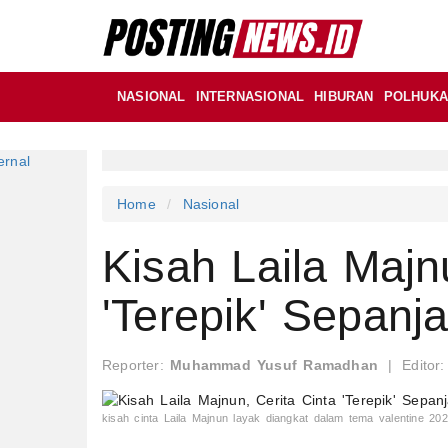
NASIONAL
INTERNASIONAL
HIBURAN
POLHUK
Home
Nasional
Kisah Laila Majn
'Terepik' Sepan
Reporter:
Muhammad Yusuf Ramadhan
|
Editor
kisah cinta Laila Majnun layak diangkat dalam tema valentine 20