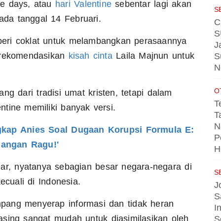
ne days, atau
hari Valentine
sebentar lagi akan
S
ada tanggal 14 Februari.
C
S
eri coklat untuk melambangkan perasaannya
J
merekomendasikan
kisah cinta
Laila Majnun untuk
S
N
O
ng dari tradisi umat kristen, tetapi dalam
T
entine memiliki banyak versi.
T
N
kap Anies Soal Dugaan Korupsi Formula E:
P
Jangan Ragu!'
H
ar, nyatanya sebagian besar negara-negara di
S
ecuali di Indonesia.
J
S
pang menyerap informasi dan tidak heran
I
sing sangat mudah untuk diasimilasikan oleh
S