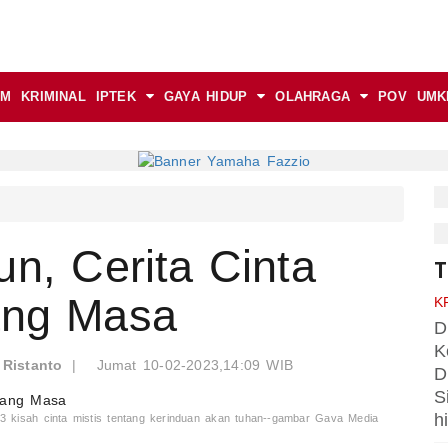
AM
KRIMINAL
IPTEK
GAYA HIDUP
OLAHRAGA
POV
UMK
un, Cerita Cinta
T
jang Masa
K
D
K
:
Ristanto
|
Jumat 10-02-2023,14:09 WIB
D
S
h
23 kisah cinta mistis tentang kerinduan akan tuhan--gambar Gava Media