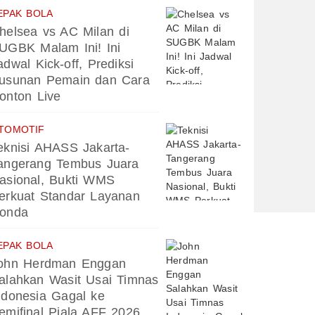
EPAK BOLA
helsea vs AC Milan di
UGBK Malam Ini! Ini
adwal Kick-off, Prediksi
usunan Pemain dan Cara
onton Live
TOMOTIF
eknisi AHASS Jakarta-
angerang Tembus Juara
asional, Bukti WMS
erkuat Standar Layanan
onda
EPAK BOLA
ohn Herdman Enggan
alahkan Wasit Usai Timnas
ndonesia Gagal ke
emifinal Piala AFF 2026