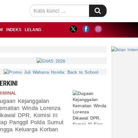
M
INDEKS
LELANG
ERKINI
RIMINAL
ugaan Kejanggalan
ematian Winda Lorenza
ikawal DPR, Komisi III
iap Panggil Polda Sumut
ingga Keluarga Korban