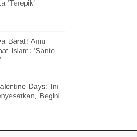
a 'Terepik'
a Barat! Ainul
t Islam: 'Santo
'
lentine Days: Ini
nyesatkan, Begini