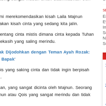
S
E
 kami merekomendasikan kisah Laila Majnun
E
an kisah cinta yang sedang kita jalin.
I
S
 tentang cinta mistis dimana cinta kepada Tuhan
N
kekasih yang saling merindu.
S
lak Dijodohkan dengan Teman Ayah Rozak:
 Bapak'
 yang saking cinta dan tidak ingin berpisah
.
an, yang sangat dicinta oleh Majnun. Seorang
jnun atau Qois yang sangat merindu dan tidak