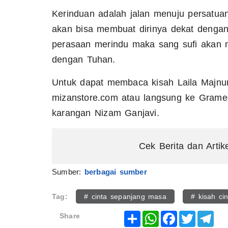
Kerinduan adalah jalan menuju persatua
akan bisa membuat dirinya dekat denga
perasaan merindu maka sang sufi akan 
dengan Tuhan.
Untuk dapat membaca kisah Laila Majnun
mizanstore.com atau langsung ke Grame
karangan Nizam Ganjavi.
Cek Berita dan Artik
Sumber:
berbagai sumber
Tag:
# cinta sepanjang masa
# kisah cin
Share
WhatsApp
Facebook
Twitter
Tel
Share