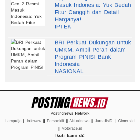
Masuk Indonesia: Yuk Bedah
Fitur Canggih dan Detail
Harganya!
IPTEK
BRI Perkuat Dukungan untuk
UMKM, Ambil Peran dalam
Program PINISI Bank
Indonesia
NASIONAL
Postingnews Network
Lampuijo
||
Infowaw
||
Perspektif
||
Aktualnews
||
JurnalisID
||
Gimers.id
||
Motorace.id
Ikuti kami di: