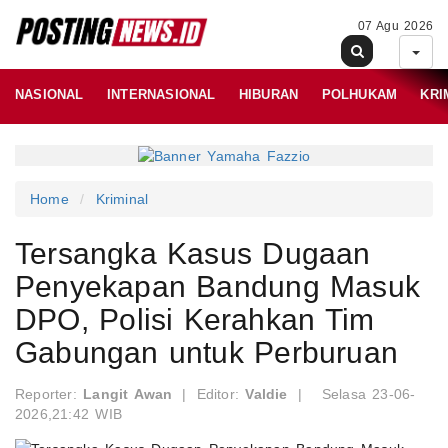
07 Agu 2026
NASIONAL
INTERNASIONAL
HIBURAN
POLHUKAM
KRI
Home
Kriminal
Tersangka Kasus Dugaan
Penyekapan Bandung Masuk
DPO, Polisi Kerahkan Tim
Gabungan untuk Perburuan
Reporter:
Langit Awan
|
Editor:
Valdie
|
Selasa 23-06-
2026,21:42 WIB