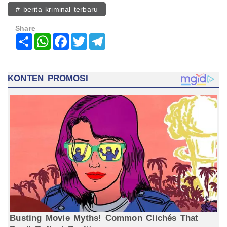
# berita kriminal terbaru
Share
Share
WhatsApp
Facebook
Twitter
Telegram