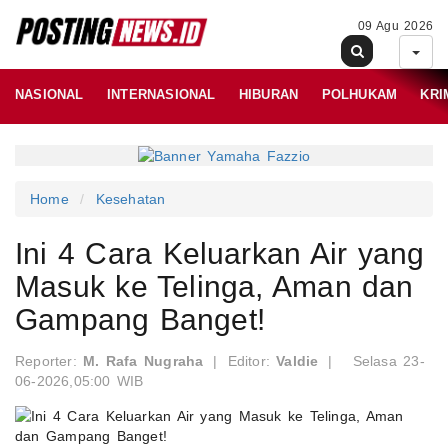
09 Agu 2026
NASIONAL
INTERNASIONAL
HIBURAN
POLHUKAM
KRI
Home
Kesehatan
Ini 4 Cara Keluarkan Air yang
Masuk ke Telinga, Aman dan
Gampang Banget!
Reporter:
M. Rafa Nugraha
|
Editor:
Valdie
|
Selasa 23-
06-2026,05:00 WIB