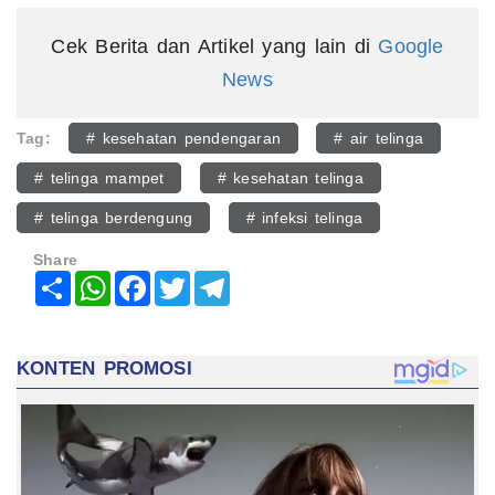
Cek Berita dan Artikel yang lain di
Google
News
Tag:
# kesehatan pendengaran
# air telinga
# telinga mampet
# kesehatan telinga
# telinga berdengung
# infeksi telinga
Share
Share
WhatsApp
Facebook
Twitter
Telegram