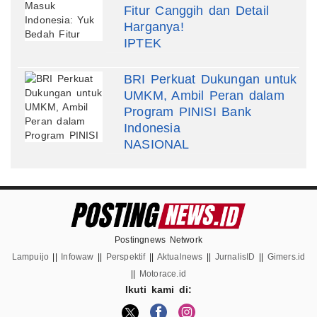
Fitur Canggih dan Detail
Harganya!
IPTEK
BRI Perkuat Dukungan untuk
UMKM, Ambil Peran dalam
Program PINISI Bank
Indonesia
NASIONAL
Postingnews Network
Lampuijo
||
Infowaw
||
Perspektif
||
Aktualnews
||
JurnalisID
||
Gimers.id
||
Motorace.id
Ikuti kami di: