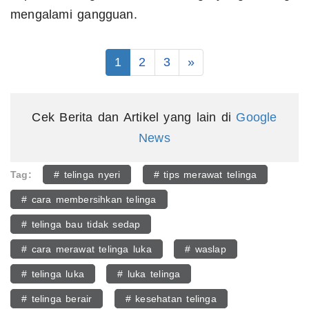
mengalami gangguan.
1
2
3
»
Cek Berita dan Artikel yang lain di
Google
News
Tag:
# telinga nyeri
# tips merawat telinga
# cara membersihkan telinga
# telinga bau tidak sedap
# cara merawat telinga luka
# waslap
# telinga luka
# luka telinga
# telinga berair
# kesehatan telinga