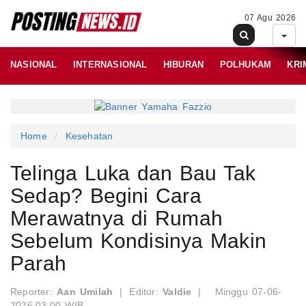
07 Agu 2026
NASIONAL
INTERNASIONAL
HIBURAN
POLHUKAM
KRI
Home
Kesehatan
Telinga Luka dan Bau Tak
Sedap? Begini Cara
Merawatnya di Rumah
Sebelum Kondisinya Makin
Parah
Reporter:
Aan Umilah
|
Editor:
Valdie
|
Minggu 07-06-
2026,03:00 WIB