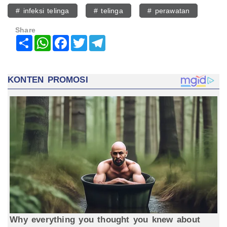
# infeksi telinga
# telinga
# perawatan
Share
Share
WhatsApp
Facebook
Twitter
Telegram