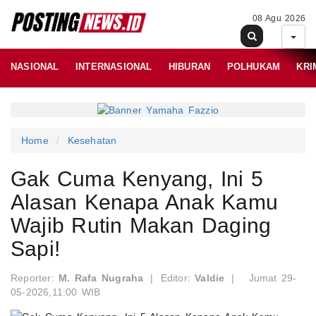
08 Agu 2026
NASIONAL
INTERNASIONAL
HIBURAN
POLHUKAM
KRI
Home
Kesehatan
Gak Cuma Kenyang, Ini 5
Alasan Kenapa Anak Kamu
Wajib Rutin Makan Daging
Sapi!
Reporter:
M. Rafa Nugraha
|
Editor:
Valdie
|
Jumat 29-
05-2026,11:00 WIB