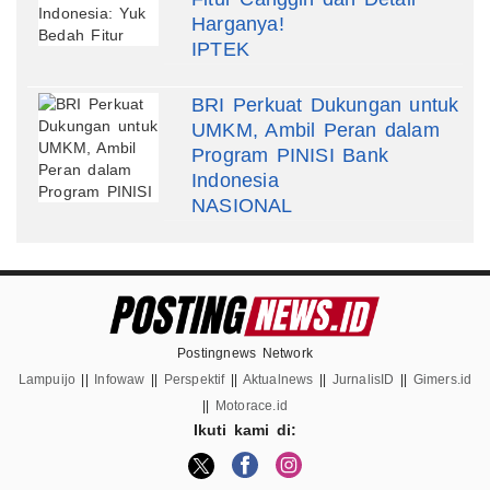
Harganya!
IPTEK
BRI Perkuat Dukungan untuk
UMKM, Ambil Peran dalam
Program PINISI Bank
Indonesia
NASIONAL
Postingnews Network
Lampuijo
||
Infowaw
||
Perspektif
||
Aktualnews
||
JurnalisID
||
Gimers.id
||
Motorace.id
Ikuti kami di: