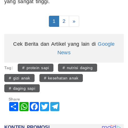
yang sangat tinggi.
1
2
»
Cek Berita dan Artikel yang lain di
Google
News
Tag:
# protein sapi
# nutrisi daging
# gizi anak
# kesehatan anak
# daging sapi
Share
Share
WhatsApp
Facebook
Twitter
Telegram