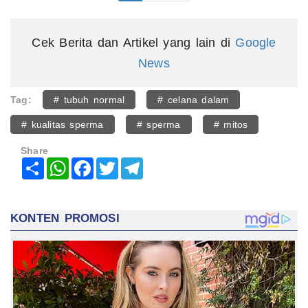
Cek Berita dan Artikel yang lain di
Google
News
Tag:
# tubuh normal
# celana dalam
# kualitas sperma
# sperma
# mitos
Share
Share
WhatsApp
Facebook
Twitter
Telegram