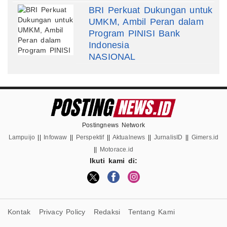
BRI Perkuat Dukungan untuk
UMKM, Ambil Peran dalam
Program PINISI Bank
Indonesia
NASIONAL
Postingnews Network
Lampuijo
||
Infowaw
||
Perspektif
||
Aktualnews
||
JurnalisID
||
Gimers.id
||
Motorace.id
Ikuti kami di:
Kontak
Privacy Policy
Redaksi
Tentang Kami