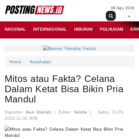
09 Agu 2026
NASIONAL
INTERNASIONAL
HIBURAN
POLHUKAM
KRI
Home
Kesehatan
Mitos atau Fakta? Celana
Dalam Ketat Bisa Bikin Pria
Mandul
Reporter:
Aan Umilah
|
Editor:
Valdie
|
Sabtu 23-05-
2026,11:00 WIB