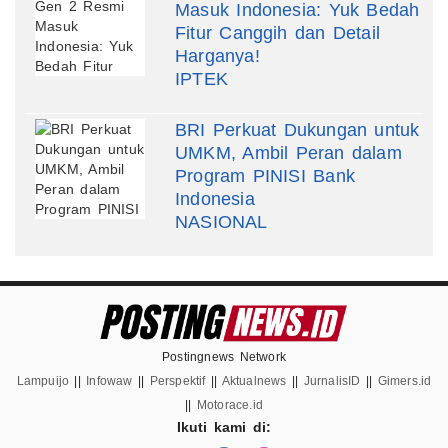
Masuk Indonesia: Yuk Bedah
Fitur Canggih dan Detail
Harganya!
IPTEK
BRI Perkuat Dukungan untuk
UMKM, Ambil Peran dalam
Program PINISI Bank
Indonesia
NASIONAL
Postingnews Network
Lampuijo
||
Infowaw
||
Perspektif
||
Aktualnews
||
JurnalisID
||
Gimers.id
||
Motorace.id
Ikuti kami di: