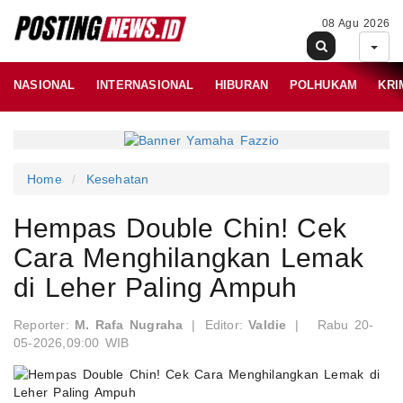
08 Agu 2026
NASIONAL
INTERNASIONAL
HIBURAN
POLHUKAM
KRI
Home
Kesehatan
Hempas Double Chin! Cek
Cara Menghilangkan Lemak
di Leher Paling Ampuh
Reporter:
M. Rafa Nugraha
|
Editor:
Valdie
|
Rabu 20-
05-2026,09:00 WIB