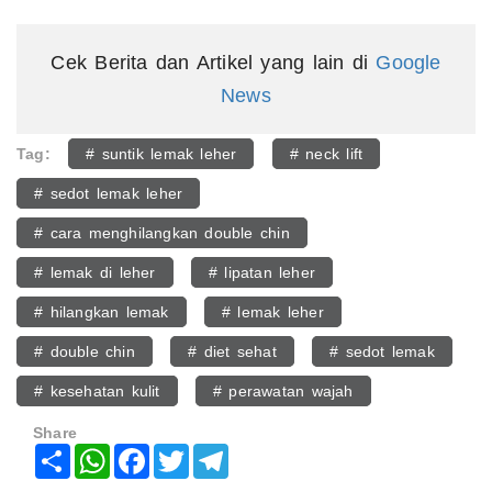
Cek Berita dan Artikel yang lain di
Google
News
Tag:
# suntik lemak leher
# neck lift
# sedot lemak leher
# cara menghilangkan double chin
# lemak di leher
# lipatan leher
# hilangkan lemak
# lemak leher
# double chin
# diet sehat
# sedot lemak
# kesehatan kulit
# perawatan wajah
Share
Share
WhatsApp
Facebook
Twitter
Telegram