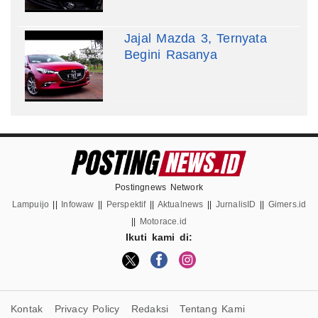
Jajal Mazda 3, Ternyata
Begini Rasanya
Postingnews Network
Lampuijo
||
Infowaw
||
Perspektif
||
Aktualnews
||
JurnalisID
||
Gimers.id
||
Motorace.id
Ikuti kami di:
Kontak
Privacy Policy
Redaksi
Tentang Kami