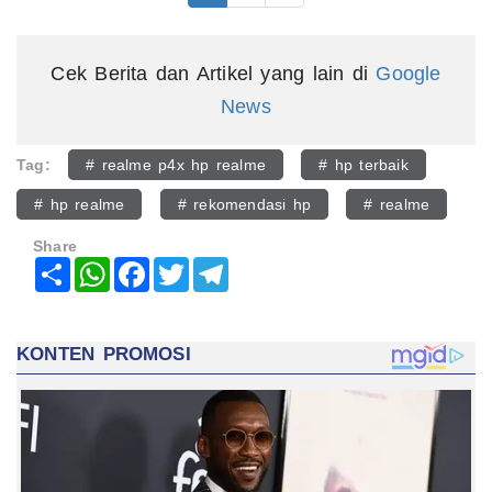
Cek Berita dan Artikel yang lain di
Google
News
Tag:
# realme p4x hp realme
# hp terbaik
# hp realme
# rekomendasi hp
# realme
Share
Share
WhatsApp
Facebook
Twitter
Telegram