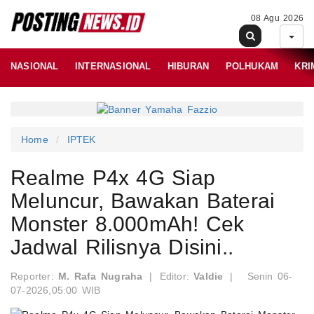
08 Agu 2026
NASIONAL
INTERNASIONAL
HIBURAN
POLHUKAM
KRI
Home
IPTEK
Realme P4x 4G Siap
Meluncur, Bawakan Baterai
Monster 8.000mAh! Cek
Jadwal Rilisnya Disini..
Reporter:
M. Rafa Nugraha
|
Editor:
Valdie
|
Senin 06-
07-2026,05:00 WIB