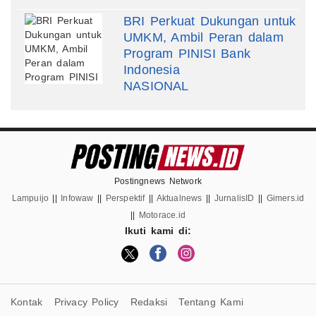
BRI Perkuat Dukungan untuk
UMKM, Ambil Peran dalam
Program PINISI Bank
Indonesia
NASIONAL
Postingnews Network
Lampuijo
||
Infowaw
||
Perspektif
||
Aktualnews
||
JurnalisID
||
Gimers.id
||
Motorace.id
Ikuti kami di:
Kontak
Privacy Policy
Redaksi
Tentang Kami