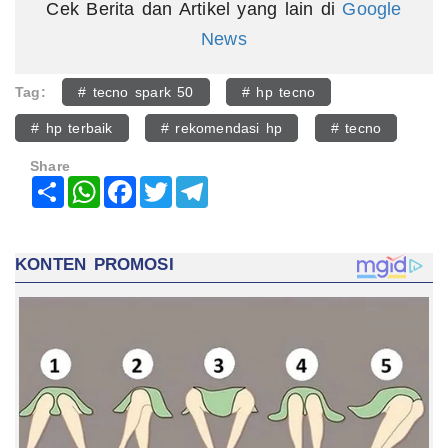
Cek Berita dan Artikel yang lain di
Google
News
Tag:
# tecno spark 50
# hp tecno
# hp terbaik
# rekomendasi hp
# tecno
Share
Share
WhatsApp
Facebook
Twitter
Telegram