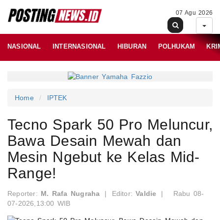
07 Agu 2026
NASIONAL
INTERNASIONAL
HIBURAN
POLHUKAM
KRI
Home
IPTEK
Tecno Spark 50 Pro Meluncur,
Bawa Desain Mewah dan
Mesin Ngebut ke Kelas Mid-
Range!
Reporter:
M. Rafa Nugraha
|
Editor:
Valdie
|
Rabu 08-
07-2026,13:00 WIB