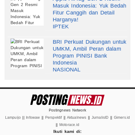
Masuk Indonesia: Yuk Bedah
Fitur Canggih dan Detail
Harganya!
IPTEK
BRI Perkuat Dukungan untuk
UMKM, Ambil Peran dalam
Program PINISI Bank
Indonesia
NASIONAL
Postingnews Network
Lampuijo
||
Infowaw
||
Perspektif
||
Aktualnews
||
JurnalisID
||
Gimers.id
||
Motorace.id
Ikuti kami di: