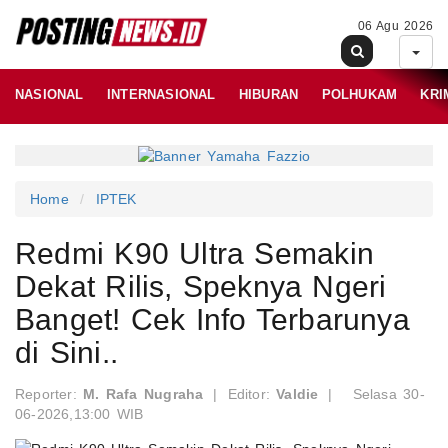
06 Agu 2026
NASIONAL
INTERNASIONAL
HIBURAN
POLHUKAM
KRI
Home
IPTEK
Redmi K90 Ultra Semakin
Dekat Rilis, Speknya Ngeri
Banget! Cek Info Terbarunya
di Sini..
Reporter:
M. Rafa Nugraha
|
Editor:
Valdie
|
Selasa 30-
06-2026,13:00 WIB