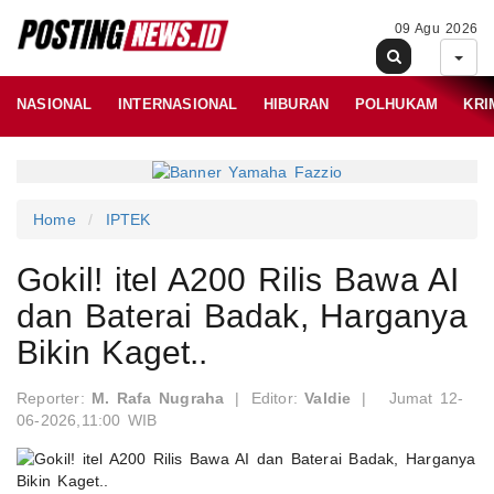
09 Agu 2026
NASIONAL
INTERNASIONAL
HIBURAN
POLHUKAM
KRI
Home
IPTEK
Gokil! itel A200 Rilis Bawa AI
dan Baterai Badak, Harganya
Bikin Kaget..
Reporter:
M. Rafa Nugraha
|
Editor:
Valdie
|
Jumat 12-
06-2026,11:00 WIB