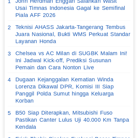
John Herdman Enggan Salahkan Wasit
1
Usai Timnas Indonesia Gagal ke Semifinal
Piala AFF 2026
Teknisi AHASS Jakarta-Tangerang Tembus
2
Juara Nasional, Bukti WMS Perkuat Standar
Layanan Honda
Chelsea vs AC Milan di SUGBK Malam Ini!
3
Ini Jadwal Kick-off, Prediksi Susunan
Pemain dan Cara Nonton Live
Dugaan Kejanggalan Kematian Winda
4
Lorenza Dikawal DPR, Komisi III Siap
Panggil Polda Sumut hingga Keluarga
Korban
B50 Siap Diterapkan, Mitsubishi Fuso
5
Pastikan Canter Lulus Uji 40.000 Km Tanpa
Kendala