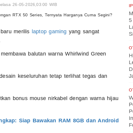
elasa 26-05-2026,03:00 WIB
I
M
5
L
baru merilis
laptop gaming
yang sangat
S
.
O
an membawa balutan warna Whirlwind Green
H
L
D
J
esain keseluruhan tetap terlihat tegas dan
O
W
kan bonus mouse nirkabel dengan warna hijau
P
P
I
ungkap: Siap Bawakan RAM 8GB dan Android
F