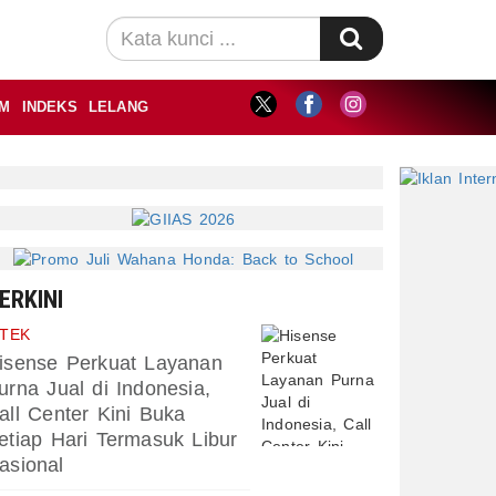
M
INDEKS
LELANG
ERKINI
PTEK
isense Perkuat Layanan
urna Jual di Indonesia,
all Center Kini Buka
etiap Hari Termasuk Libur
asional