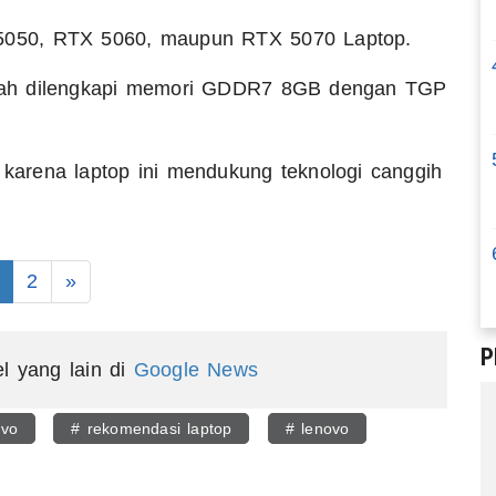
X 5050, RTX 5060, maupun RTX 5070 Laptop.
 sudah dilengkapi memori GDDR7 8GB dengan TGP
arena laptop ini mendukung teknologi canggih
2
»
P
el yang lain di
Google News
ovo
# rekomendasi laptop
# lenovo