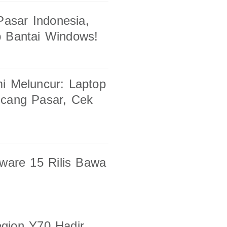
asar Indonesia,
p Bantai Windows!
i Meluncur: Laptop
ncang Pasar, Cek
nware 15 Rilis Bawa
gion Y70 Hadir