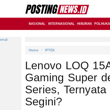
NASIONAL
INTERNASIONAL
HIBURAN
POLHUK
Home
IPTEK
Lenovo LOQ 15A
Gaming Super d
Series, Ternyat
Segini?