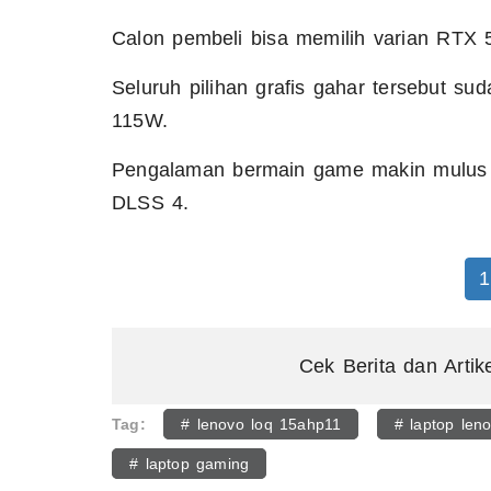
Calon pembeli bisa memilih varian RT
Seluruh pilihan grafis gahar tersebut
115W.
Pengalaman bermain game makin mulus k
DLSS 4.
1
Cek Berita dan Artik
Tag:
# lenovo loq 15ahp11
# laptop len
# laptop gaming