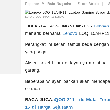
Reporter:
M. Rafa Nugraha
|
Editor:
Valdie
|
S
Lenovo LOQ 15AHP11-Lenovo-
JAKARTA, POSTINGNEWS.ID
-
Lenovo
menarik bernama
Lenovo
LOQ 15AHP11
Perangkat ini berani tampil beda deng
yang segar.
Aksen bezel hitam di layarnya membuat d
garang.
Beberapa wilayah bahkan akan mendapat
senada.
BACA JUGA:
iQOO Z11 Lite Mulai Ter
16 di Harga Sejutaan?