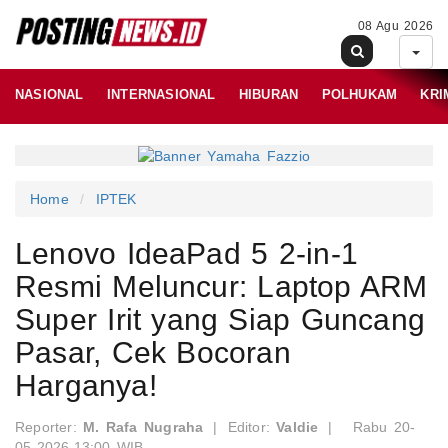
08 Agu 2026
NASIONAL
INTERNASIONAL
HIBURAN
POLHUKAM
KRI
Home
IPTEK
Lenovo IdeaPad 5 2-in-1
Resmi Meluncur: Laptop ARM
Super Irit yang Siap Guncang
Pasar, Cek Bocoran
Harganya!
Reporter:
M. Rafa Nugraha
|
Editor:
Valdie
|
Rabu 20-
05-2026,13:00 WIB