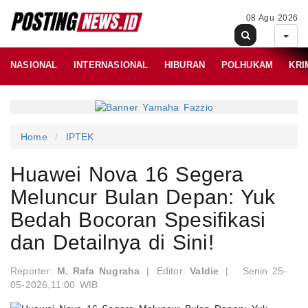
08 Agu 2026
NASIONAL
INTERNASIONAL
HIBURAN
POLHUKAM
KRI
Home
IPTEK
Huawei Nova 16 Segera
Meluncur Bulan Depan: Yuk
Bedah Bocoran Spesifikasi
dan Detailnya di Sini!
Reporter:
M. Rafa Nugraha
|
Editor:
Valdie
|
Senin 25-
05-2026,11:00 WIB