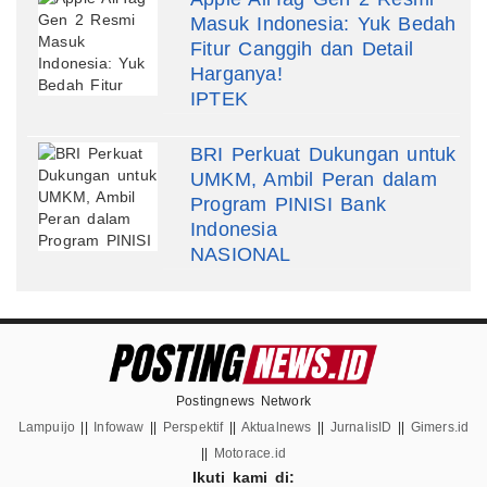
Masuk Indonesia: Yuk Bedah
Fitur Canggih dan Detail
Harganya!
IPTEK
BRI Perkuat Dukungan untuk
UMKM, Ambil Peran dalam
Program PINISI Bank
Indonesia
NASIONAL
Postingnews Network
Lampuijo
||
Infowaw
||
Perspektif
||
Aktualnews
||
JurnalisID
||
Gimers.id
||
Motorace.id
Ikuti kami di: