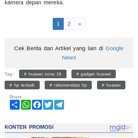
kamera depan mereka.
1
2
»
Cek Berita dan Artikel yang lain di
Google
News
Tag:
# huawei nova 16
# gadget huawei
# hp terbaik
# rekomendasi hp
# huawei
Share
Share
WhatsApp
Facebook
Twitter
Telegram