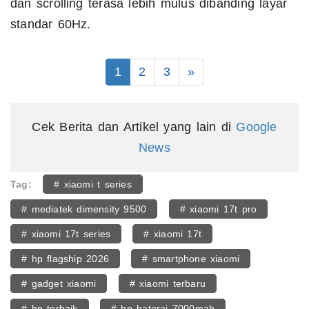
dan scrolling terasa lebih mulus dibanding layar
standar 60Hz.
1
2
3
»
Cek Berita dan Artikel yang lain di
Google
News
Tag:
# xiaomi t series
# mediatek dimensity 9500
# xiaomi 17t pro
# xiaomi 17t series
# xiaomi 17t
# hp flagship 2026
# smartphone xiaomi
# gadget xiaomi
# xiaomi terbaru
# hp terbaik
# hp baterai 7000mah