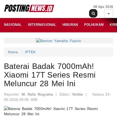
08 Agu 2026
NASIONAL
INTERNASIONAL
HIBURAN
POLHUKAM
KRI
Home
IPTEK
Baterai Badak 7000mAh!
Xiaomi 17T Series Resmi
Meluncur 28 Mei Ini
Reporter:
M. Rafa Nugraha
|
Editor:
Valdie
|
Selasa 19-
05-2026,09:00 WIB