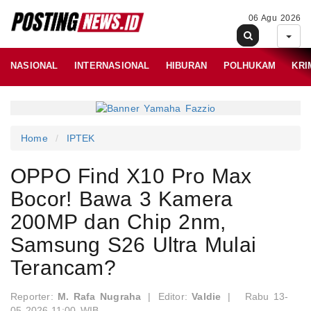
06 Agu 2026
NASIONAL
INTERNASIONAL
HIBURAN
POLHUKAM
KRI
Home
IPTEK
OPPO Find X10 Pro Max
Bocor! Bawa 3 Kamera
200MP dan Chip 2nm,
Samsung S26 Ultra Mulai
Terancam?
Reporter:
M. Rafa Nugraha
|
Editor:
Valdie
|
Rabu 13-
05-2026,11:00 WIB