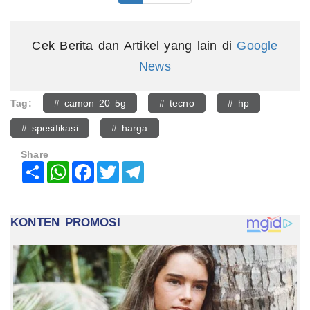
Cek Berita dan Artikel yang lain di
Google
News
Tag:
# camon 20 5g
# tecno
# hp
# spesifikasi
# harga
Share
Share
WhatsApp
Facebook
Twitter
Telegram