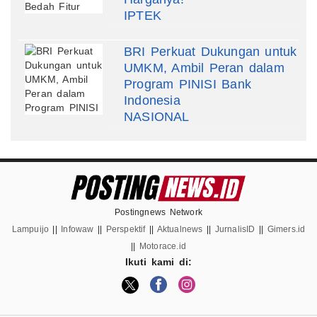
IPTEK
BRI Perkuat Dukungan untuk
UMKM, Ambil Peran dalam
Program PINISI Bank
Indonesia
NASIONAL
Postingnews Network
Lampuijo
||
Infowaw
||
Perspektif
||
Aktualnews
||
JurnalisID
||
Gimers.id
||
Motorace.id
Ikuti kami di: