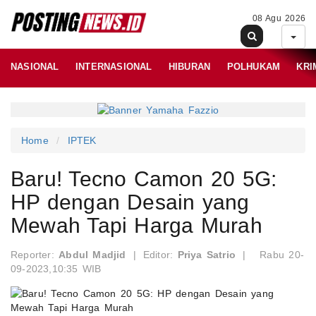
08 Agu 2026
NASIONAL
INTERNASIONAL
HIBURAN
POLHUKAM
KRI
Home
IPTEK
Baru! Tecno Camon 20 5G:
HP dengan Desain yang
Mewah Tapi Harga Murah
Reporter:
Abdul Madjid
|
Editor:
Priya Satrio
|
Rabu 20-
09-2023,10:35 WIB