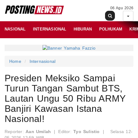
06 Agu 2026
NASIONAL
INTERNASIONAL
HIBURAN
POLHUKAM
KRI
Home
Internasional
Presiden Meksiko Sampai
Turun Tangan Sambut BTS,
Lautan Ungu 50 Ribu ARMY
Banjiri Kawasan Istana
Nasional!
Reporter:
Aan Umilah
|
Editor:
Tyo Sulistio
|
Selasa 12-
05-2026,12:59 WIB