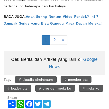
berlangsung beberapa hari berikutnya.
BACA JUGA:
Anak Sering Nonton Video Pendek? Ini 7
Dampak Serius yang Bisa Ganggu Masa Depan Mereka!
1
2
»
Cek Berita dan Artikel yang lain di
Google
News
Tag:
# claudia sheinbaum
# member bts
# leader bts
# presiden meksiko
# meksiko
Share
Share
WhatsApp
Facebook
Twitter
Telegram