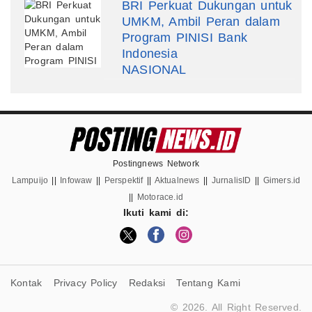
BRI Perkuat Dukungan untuk
UMKM, Ambil Peran dalam
Program PINISI Bank
Indonesia
NASIONAL
Postingnews Network
Lampuijo
||
Infowaw
||
Perspektif
||
Aktualnews
||
JurnalisID
||
Gimers.id
||
Motorace.id
Ikuti kami di:
Kontak
Privacy Policy
Redaksi
Tentang Kami
© 2026. All Right Reserved.