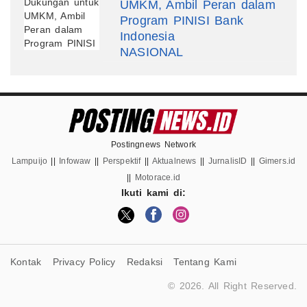
UMKM, Ambil Peran dalam
Program PINISI Bank
Indonesia
NASIONAL
Postingnews Network
Lampuijo
||
Infowaw
||
Perspektif
||
Aktualnews
||
JurnalisID
||
Gimers.id
||
Motorace.id
Ikuti kami di:
Kontak
Privacy Policy
Redaksi
Tentang Kami
© 2026. All Right Reserved.