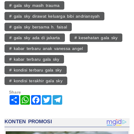
# gala sky masih trauma
# gala sky dirawat keluarga bibi andriansyah
# gala sky bersama h. faisal
# gala sky ada di jakarta
# kesehatan gala sky
# kabar terbaru anak vanessa angel
# kabar terbaru gala sky
# kondisi terbaru gala sky
# kondisi terakhir gala sky
Share
Share
WhatsApp
Facebook
Twitter
Telegram