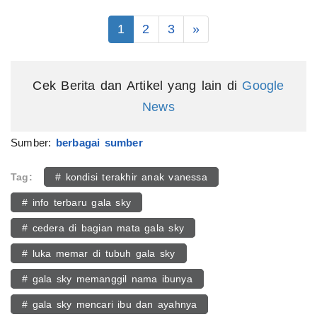
1
2
3
»
Cek Berita dan Artikel yang lain di
Google
News
Sumber:
berbagai sumber
Tag:
# kondisi terakhir anak vanessa
# info terbaru gala sky
# cedera di bagian mata gala sky
# luka memar di tubuh gala sky
# gala sky memanggil nama ibunya
# gala sky mencari ibu dan ayahnya