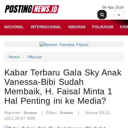
08 Agu 2026
NASIONAL
INTERNASIONAL
HIBURAN
POLHUKAM
KRI
Home
Hiburan
Kabar Terbaru Gala Sky Anak
Vanessa-Bibi Sudah
Membaik, H. Faisal Minta 1
Hal Penting ini ke Media?
Reporter:
Aswan
|
Editor:
Aswan
|
Selasa 09-11-
2021,20:07 WIB