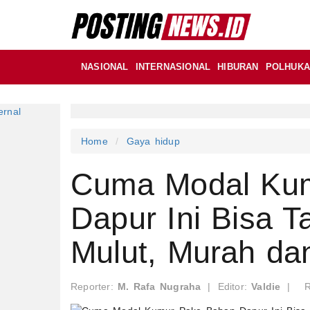
NASIONAL
INTERNASIONAL
HIBURAN
POLHUK
Home
Gaya hidup
Cuma Modal Ku
Dapur Ini Bisa 
Mulut, Murah da
Reporter:
M. Rafa Nugraha
|
Editor:
Valdie
|
R