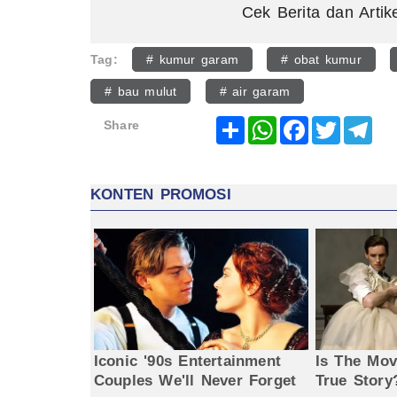
Cek Berita dan Artik
Tag:
# kumur garam
# obat kumur
# bau mulut
# air garam
Share
WhatsApp
Facebook
Twitter
Tel
Share