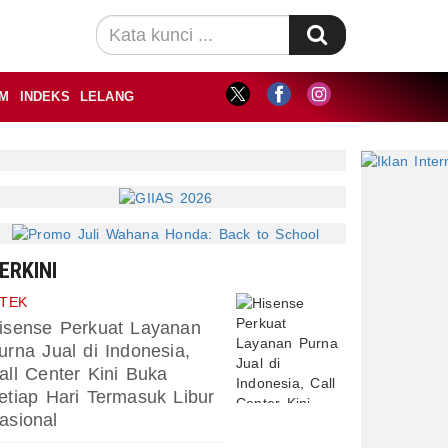
M
INDEKS
LELANG
ERKINI
PTEK
isense Perkuat Layanan
urna Jual di Indonesia,
all Center Kini Buka
etiap Hari Termasuk Libur
asional