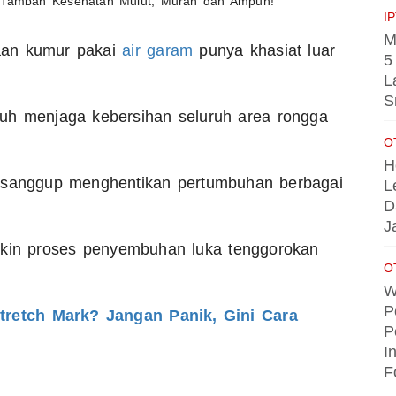
I
M
aan kumur pakai
air garam
punya khasiat luar
5
L
S
uh menjaga kebersihan seluruh area rongga
O
H
a sanggup menghentikan pertumbuhan berbagai
L
D
J
ikin proses penyembuhan luka tenggorokan
O
W
P
tretch Mark? Jangan Panik, Gini Cara
P
I
F