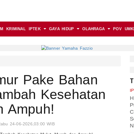
AM
KRIMINAL
IPTEK
GAYA HIDUP
OLAHRAGA
POV
UMK
mur Pake Bahan
T
Tambah Kesehatan
I
H
n Ampuh!
P
C
S
abu 24-06-2026,03:00 WIB
N