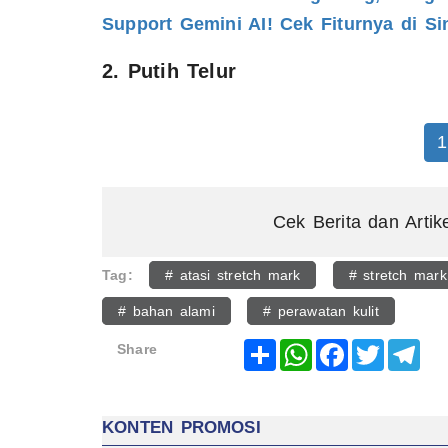
Support Gemini AI! Cek Fiturnya di Sin
2. Putih Telur
1
Cek Berita dan Artik
Tag:
# atasi stretch mark
# stretch mark
# bahan alami
# perawatan kulit
Share
WhatsApp
Facebook
Twitter
Tel
Share