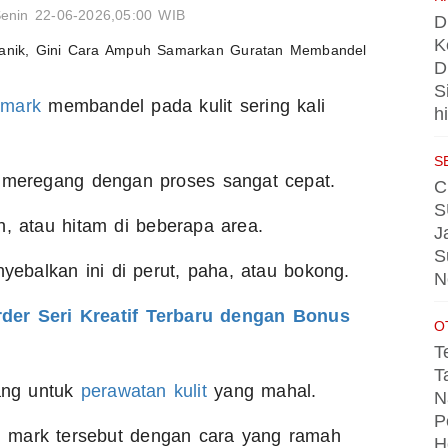
enin 22-06-2026,05:00 WIB
D
K
D
S
 mark
membandel pada kulit sering kali
h
S
t meregang dengan proses sangat cepat.
C
S
h, atau hitam di beberapa area.
J
S
balkan ini di perut, paha, atau bokong.
N
er Seri Kreatif Terbaru dengan Bonus
O
T
T
ang untuk
perawatan kulit
yang mahal.
N
P
 mark tersebut dengan cara yang ramah
H