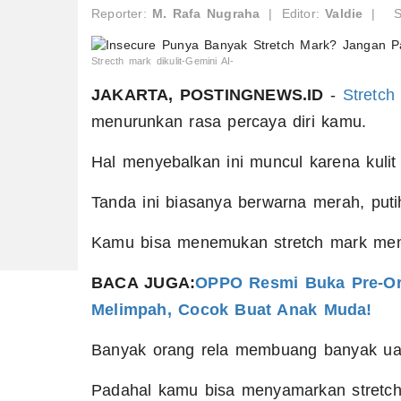
Reporter:
M. Rafa Nugraha
|
Editor:
Valdie
|
S
Strecth mark dikulit-Gemini AI-
JAKARTA, POSTINGNEWS.ID
-
Stretch
menurunkan rasa percaya diri kamu.
Hal menyebalkan ini muncul karena kuli
Tanda ini biasanya berwarna merah, puti
Kamu bisa menemukan stretch mark menye
BACA JUGA:
OPPO Resmi Buka Pre-Ord
Melimpah, Cocok Buat Anak Muda!
Banyak orang rela membuang banyak u
Padahal kamu bisa menyamarkan stretch