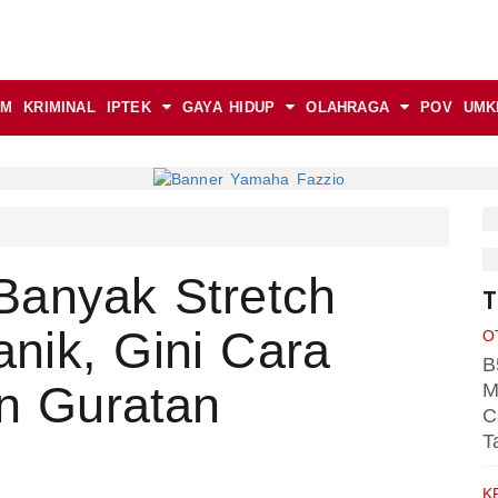
AM
KRIMINAL
IPTEK
GAYA HIDUP
OLAHRAGA
POV
UMK
Banyak Stretch
T
nik, Gini Cara
O
B
n Guratan
M
C
T
K