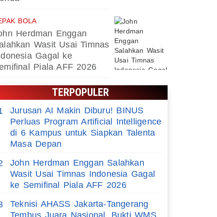
EPAK BOLA
ohn Herdman Enggan
alahkan Wasit Usai Timnas
ndonesia Gagal ke
emifinal Piala AFF 2026
TERPOPULER
Jurusan AI Makin Diburu! BINUS
1
Perluas Program Artificial Intelligence
di 6 Kampus untuk Siapkan Talenta
Masa Depan
John Herdman Enggan Salahkan
2
Wasit Usai Timnas Indonesia Gagal
ke Semifinal Piala AFF 2026
Teknisi AHASS Jakarta-Tangerang
3
Tembus Juara Nasional, Bukti WMS