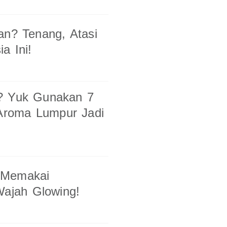
an? Tenang, Atasi
a Ini!
? Yuk Gunakan 7
 Aroma Lumpur Jadi
 Memakai
Wajah Glowing!