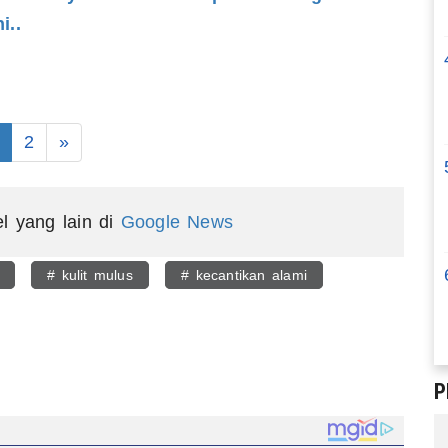
i..
2
»
el yang lain di
Google News
# kulit mulus
# kecantikan alami
egram
P