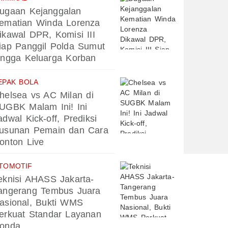
ugaan Kejanggalan
ematian Winda Lorenza
ikawal DPR, Komisi III
iap Panggil Polda Sumut
ingga Keluarga Korban
EPAK BOLA
helsea vs AC Milan di
UGBK Malam Ini! Ini
adwal Kick-off, Prediksi
usunan Pemain dan Cara
onton Live
TOMOTIF
eknisi AHASS Jakarta-
angerang Tembus Juara
asional, Bukti WMS
erkuat Standar Layanan
onda